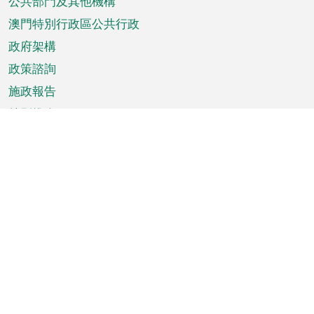
單
公共部門及其他機構
澳門特別行政區公共行政
政府架構
政策諮詢
施政報告
特別推介
澳門資訊
天氣
交通
公眾假期
文娛康體
城市資訊
澳門便覽
統計數字