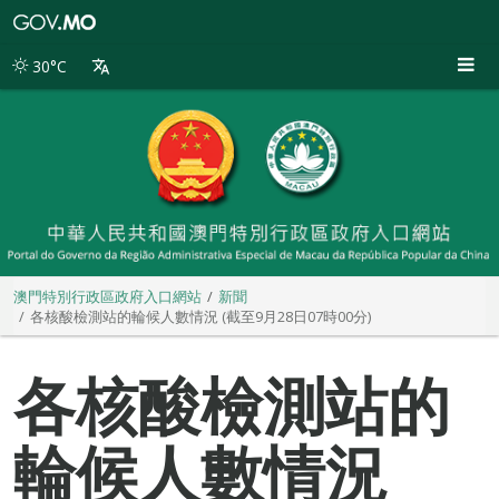
澳
門
特
30°C
別
行
政
區
政
府
入
口
網
站
澳門特別行政區政府入口網站
新聞
各核酸檢測站的輪候人數情況 (截至9月28日07時00分)
各核酸檢測站的
輪候人數情況