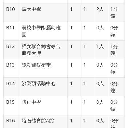
B10
廣大中學
1
1
2人
1分
鐘
B11
勞校中學附屬幼稚
1
1
0人
0分
園
鐘
B12
婦女聯合總會綜合
1
1
1人
1分
服務大樓
鐘
B13
鏡湖醫院禮堂
1
1
0人
0分
鐘
B14
沙梨頭活動中心
1
1
0人
0分
鐘
B15
培正中學
1
1
0人
0分
鐘
B16
塔石體育館A館
1
1
0人
0分
鐘