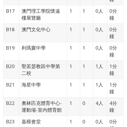
B17
澳門理工學院懷遠
1
1
0人
0分
樓展覽廳
鐘
B18
澳門文化中心
1
1
0人
0分
鐘
B19
利瑪竇中學
1
1
0人
0分
鐘
B20
聖若瑟教區中學第
1
1
1人
1分
二校
鐘
B21
海星中學
1
1
1人
1分
鐘
B22
奧林匹克體育中心-
1
0
4人
4分
運動場-室內體育館
鐘
B23
嘉模會堂
1
0
0人
0分