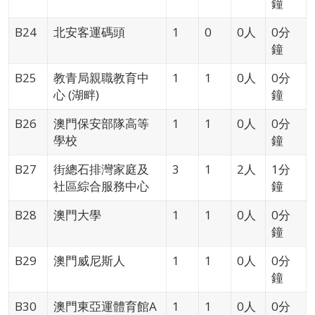
鐘
B24
北安客運碼頭
1
0
0人
0分
鐘
B25
教青局親職教育中
1
1
0人
0分
心 (湖畔)
鐘
B26
澳門保安部隊高等
1
1
0人
0分
學校
鐘
B27
街總石排灣家庭及
3
1
2人
1分
社區綜合服務中心
鐘
B28
澳門大學
1
1
0人
0分
鐘
B29
澳門威尼斯人
1
1
0人
0分
鐘
B30
澳門東亞運體育館A
1
1
0人
0分