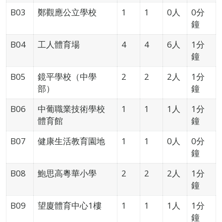
B03
鄭觀應公立學校
1
1
0人
0分
鐘
B04
工人體育場
4
4
6人
1分
鐘
B05
鏡平學校（中學
2
2
2人
1分
部）
鐘
B06
中葡職業技術學校
1
1
1人
1分
體育館
鐘
B07
健康生活教育園地
1
1
0人
0分
鐘
B08
鮑思高粵華小學
2
2
2人
1分
鐘
B09
望廈體育中心1樓
1
1
1人
1分
鐘