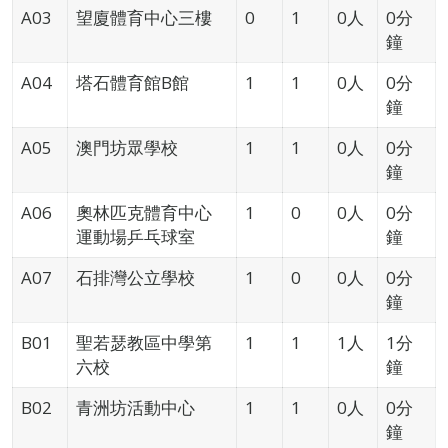
A03
望廈體育中心三樓
0
1
0人
0分
鐘
A04
塔石體育館B館
1
1
0人
0分
鐘
A05
澳門坊眾學校
1
1
0人
0分
鐘
A06
奧林匹克體育中心
1
0
0人
0分
運動場乒乓球室
鐘
A07
石排灣公立學校
1
0
0人
0分
鐘
B01
聖若瑟教區中學第
1
1
1人
1分
六校
鐘
B02
青洲坊活動中心
1
1
0人
0分
鐘