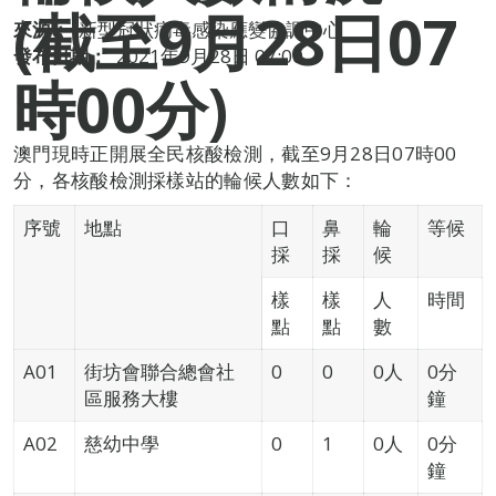
(截至9月28日07
來源：
新型冠狀病毒感染應變協調中心
發布日期：
2021年9月28日 07:00
時00分)
澳門現時正開展全民核酸檢測，截至9月28日07時00
分，各核酸檢測採樣站的輪候人數如下：
序號
地點
口
鼻
輪
等候
採
採
候
樣
樣
人
時間
點
點
數
A01
街坊會聯合總會社
0
0
0人
0分
區服務大樓
鐘
A02
慈幼中學
0
1
0人
0分
鐘