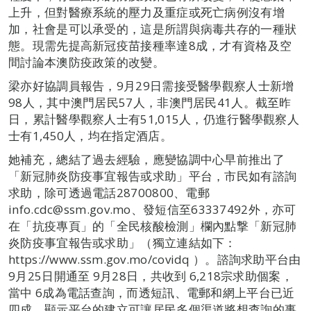
上升，但對醫療系統的壓力及重症或死亡病例沒有增
加，社會是可以承受的，這是所謂與病毒共存的一種狀
態。現需先提高新冠疫苗接種率達8成，才有資格及空
間討論本澳防疫政策的改變。
梁亦好協調員報告，9月29日需接受醫學觀察人士新增
98人，其中澳門居民57人，非澳門居民41人。截至昨
日，累計醫學觀察人士有51,015人，仍進行醫學觀察人
士有1,450人，均在指定酒店。
她補充，總結了過去經驗，應變協調中心早前推出了
「新冠肺炎防疫事宜報告或求助」平台，市民如有諮詢
求助，除可透過電話28700800、電郵
info.cdc@ssm.gov.mo、發短信至63337492外，亦可
在「抗疫專頁」的「全民核酸檢測」欄內點撃「新冠肺
炎防疫事宜報告或求助」（獨立連結如下：
https://www.ssm.gov.mo/covidq ）。諮詢求助平台由
9月25日開通至 9月28日，共收到 6,218宗求助個案，
當中 6成為電話查詢，而透短訊、電郵和網上平台已近
四成，顯示平台的建立可讓居民多個渠道將想查詢的事