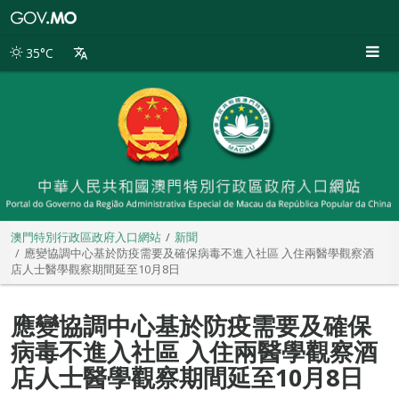
澳
門
特
35°C
別
行
政
區
政
府
入
口
網
站
澳門特別行政區政府入口網站
新聞
應變協調中心基於防疫需要及確保病毒不進入社區 入住兩醫學觀察酒
店人士醫學觀察期間延至10月8日
應變協調中心基於防疫需要及確保
病毒不進入社區 入住兩醫學觀察酒
店人士醫學觀察期間延至10月8日