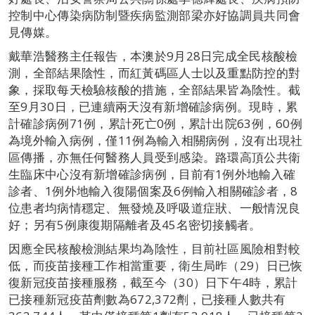
控制中心傳染病防制暨疾病監測部梁亦好協調員共同會
見傳媒。
戴華浩醫務主任報告，本澳於9月28日完成全民核酸檢
測，全部結果陰性，而紅黃碼區人士以及重點防控的對
象，採取每天檢驗核酸的措施，全部結果皆為陰性。截
至9月30日，已連續兩天沒有新增確診病例。現時，累
計確診病例71例，累計死亡0例，累計出院63例，60例
為境外輸入病例，僅11例為輸入相關病例，沒有出現社
區傳播，亦無任何醫務人員受到感染。路環高頂公共衛
生臨床中心沒有新增確診病例，目前有1例外地輸入確
診者、1例外地輸入復陽個案及6例輸入相關確診者，8
位患者均病情穩定、無發燒及呼吸道症狀、一般情況良
好；另有5例康復期隔離者及45名密切接觸者。
因應全民核酸檢測結果均為陰性，目前社區風險相對較
低，而疫苗接種工作相當重要，衛生局昨（29）日已恢
復新冠疫苗接種服務，截至今（30）日下午4時，累計
已接種新冠疫苗劑數為672,372劑，已接種人數共有