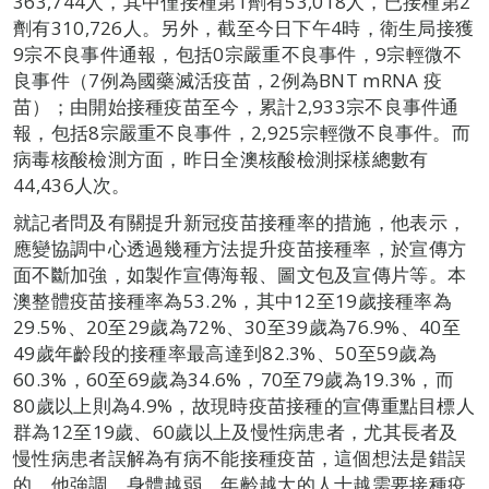
363,744人，其中僅接種第1劑有53,018人，已接種第2
劑有310,726人。另外，截至今日下午4時，衛生局接獲
9宗不良事件通報，包括0宗嚴重不良事件，9宗輕微不
良事件（7例為國藥滅活疫苗，2例為BNT mRNA 疫
苗）；由開始接種疫苗至今，累計2,933宗不良事件通
報，包括8宗嚴重不良事件，2,925宗輕微不良事件。而
病毒核酸檢測方面，昨日全澳核酸檢測採樣總數有
44,436人次。
就記者問及有關提升新冠疫苗接種率的措施，他表示，
應變協調中心透過幾種方法提升疫苗接種率，於宣傳方
面不斷加強，如製作宣傳海報、圖文包及宣傳片等。本
澳整體疫苗接種率為53.2%，其中12至19歲接種率為
29.5%、20至29歲為72%、30至39歲為76.9%、40至
49歲年齡段的接種率最高達到82.3%、50至59歲為
60.3%，60至69歲為34.6%，70至79歲為19.3%，而
80歲以上則為4.9%，故現時疫苗接種的宣傳重點目標人
群為12至19歲、60歲以上及慢性病患者，尤其長者及
慢性病患者誤解為有病不能接種疫苗，這個想法是錯誤
的。他強調，身體越弱、年齡越大的人士越需要接種疫