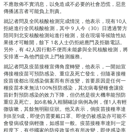
不應散佈不實消息，以免造成不必要的社會恐慌，惡意
傳播謠言者可能負上刑責。
就記者問及全民核酸檢測完成情況，他表示，現有10人
拒絕進行全民核酸檢測，其中 9 人今（30）日透過警方
陪同到北安核酸檢測站進行檢測，並在現場等候陰性結
果後才可離開，餘下 1名人士仍拒絕應門及拒聽電話。
另外，有 42人因行動不便而未能參與全民核酸檢測，將
安排逐一為他們提供上門檢測服務。
就記者問及疫苗接種宣傳角度轉變，他表示，一開始宣
傳接種疫苗可預防感染、重症及死亡發生，但隨著接種
疫苗後都出現感染個案而有所改變，首要原因是任何一
種疫苗本來無法100%預防感染，其次病毒變種會讓疫
苗針對預防感染的效力下降，但仍然是很大機率能預防
重症及死亡。如6名輸入相關確診病例為例，僅1人有輕
微咳嗽，其餘無明顯症狀。他又表示，倘疫苗接種率達
到8至9成，即使仍需要戴口罩、即使仍被感染亦可能不
會發病或發病輕微，如感冒一般。疫苗接種率達到一定
程度下，有些國家的防疫政策也有所改變，即使感染率