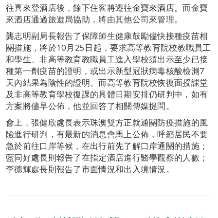
往喜來登酒店後，餘下住客將遷往金寶來酒店。而金寶
來酒店通過旅遊局協助，將由其他公司來管理。
龔志明副局長報告了保障師生健康鼓勵儘快接種疫苗相
關措施，將於10月25日起，要求高等教育院校教職員工
和學生、非高等教育教職員工進入學校須出示至少已接
種第一劑疫苗的證明，或出示新型冠狀病毒核酸檢測7
天內結果為陰性的證明。而高等教育院校恢復面授課堂
及非高等教育學校復課的具體日期安排仍研判中，如有
方案將儘早公佈，他並回答了相關傳媒提問。
會上，張健欣處長表示珠澳雙方正就通關防疫措施的風
險進行研判，有最新的消息會馬上公佈，呼籲居民不要
急於前往口岸等候，在出行前先了解口岸通關的措施；
藍同好處長則報告了在指定酒店進行醫學觀察的人數；
李德輝處長則報告了市面情況和出入境情況。