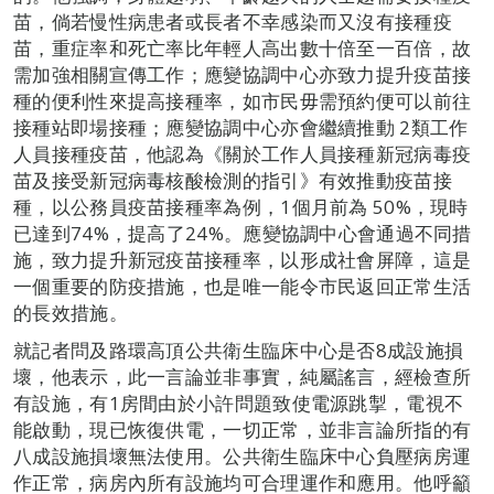
苗，倘若慢性病患者或長者不幸感染而又沒有接種疫
苗，重症率和死亡率比年輕人高出數十倍至一百倍，故
需加強相關宣傳工作；應變協調中心亦致力提升疫苗接
種的便利性來提高接種率，如市民毋需預約便可以前往
接種站即場接種；應變協調中心亦會繼續推動 2類工作
人員接種疫苗，他認為《關於工作人員接種新冠病毒疫
苗及接受新冠病毒核酸檢測的指引》有效推動疫苗接
種，以公務員疫苗接種率為例，1個月前為 50%，現時
已達到74%，提高了24%。應變協調中心會通過不同措
施，致力提升新冠疫苗接種率，以形成社會屏障，這是
一個重要的防疫措施，也是唯一能令市民返回正常生活
的長效措施。
就記者問及路環高頂公共衛生臨床中心是否8成設施損
壞，他表示，此一言論並非事實，純屬謠言，經檢查所
有設施，有1房間由於小許問題致使電源跳掣，電視不
能啟動，現已恢復供電，一切正常，並非言論所指的有
八成設施損壞無法使用。公共衛生臨床中心負壓病房運
作正常，病房內所有設施均可合理運作和應用。他呼籲