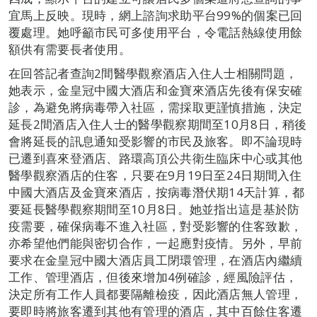
宜馬上反映。現時，網上諮詢求助平台99%的個案已回
覆處理。她呼籲市民可多使用平台，令電話熱線使用餘
額供有需要長者使用。
在回答記者查詢2間醫學觀察酒店入住人士相關問題，
她表示，金皇冠中國大酒店和金寶來酒店先後有保安確
診，為避免將病毒帶入社區，需採取更謹慎措施，決定
延長2間酒店入住人士的醫學觀察期間至10月8日，稍後
會將延長的訊息通知受影響的市民及旅客。即不論現時
已遷到喜來登酒店、路環高頂公共衛生臨床中心或其他
醫學觀察酒店的住客，只要在9月19日至24日期間入住
中國大酒店及金寶來酒店，按病毒潛伏期14天計算，都
要延長醫學觀察期間至10月8日。她並指出這是基於防
疫需要，確保病毒不進入社區，對受影響的住客致歉，
亦希望他們能與密切合作，一起應對疫情。另外，早前
要求在金皇冠中國大酒店員工閉環管理，在酒店內繼續
工作、管理酒店，但後來增加4例確診，經風險評估，
決定所有工作人員都要隔離檢疫，因此酒店無人管理，
要即時將旅客遷到其他有管理的酒店，其中百餘住客遷