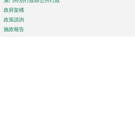
澳門特別行政區公共行政
政府架構
政策諮詢
施政報告
特別推介
澳門資訊
天氣
交通
公眾假期
文娛康體
城市資訊
澳門便覽
統計數字