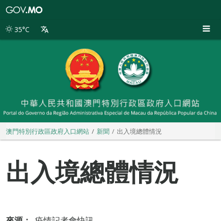
澳
門
特
35°C
別
行
政
區
政
府
入
口
網
站
澳門特別行政區政府入口網站
新聞
出入境總體情況
出入境總體情況
來源：
疫情記者會快訊