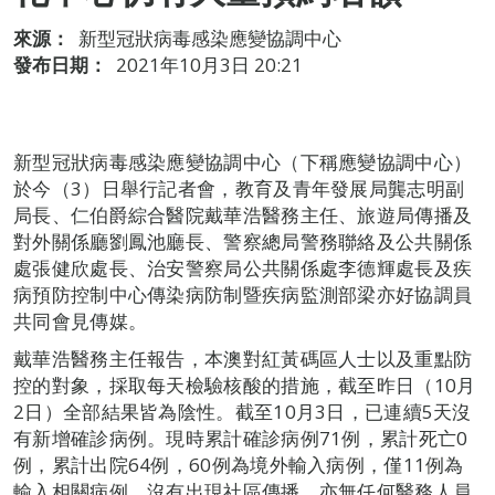
來源：
新型冠狀病毒感染應變協調中心
發布日期：
2021年10月3日 20:21
新型冠狀病毒感染應變協調中心（下稱應變協調中心）
於今（3）日舉行記者會，教育及青年發展局龔志明副
局長、仁伯爵綜合醫院戴華浩醫務主任、旅遊局傳播及
對外關係廳劉鳳池廳長、警察總局警務聯絡及公共關係
處張健欣處長、治安警察局公共關係處李德輝處長及疾
病預防控制中心傳染病防制暨疾病監測部梁亦好協調員
共同會見傳媒。
戴華浩醫務主任報告，本澳對紅黃碼區人士以及重點防
控的對象，採取每天檢驗核酸的措施，截至昨日（10月
2日）全部結果皆為陰性。截至10月3日，已連續5天沒
有新增確診病例。現時累計確診病例71例，累計死亡0
例，累計出院64例，60例為境外輸入病例，僅11例為
輸入相關病例，沒有出現社區傳播，亦無任何醫務人員