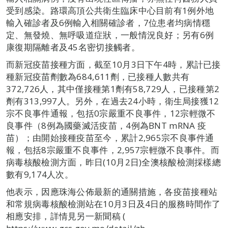
受到感染。路環高頂公共衛生臨床中心目前有1例外地
輸入確診者及6例輸入相關確診者，7位患者均病情穩
定、無發燒、無呼吸道症狀，一般情況良好；另有6例
康復期隔離者及45名密切接觸者。
而新冠疫苗接種方面，截至10月3日下午4時，累計已接
種新冠疫苗劑數為684,611劑，已接種人數共有
372,726人，其中僅接種第1劑有58,729人，已接種第2
劑有313,997人。另外，在過去24小時，衛生局接獲12
宗不良事件通報，包括0宗嚴重不良事件，12宗輕微不
良事件（8例為國藥滅活疫苗，4例為BNT mRNA 疫
苗）；由開始接種疫苗至今，累計2,965宗不良事件通
報，包括8宗嚴重不良事件，2,957宗輕微不良事件。而
病毒核酸檢測方面，昨日(10月2日)全澳核酸檢測採樣總
數有9,174人次。
他表示，因應珠海公佈最新的通關措施，各疫苗接種站
和常規病毒核酸檢測站在10月3日及4日的服務時間作了
相應安排，詳情見另一新聞稿 (