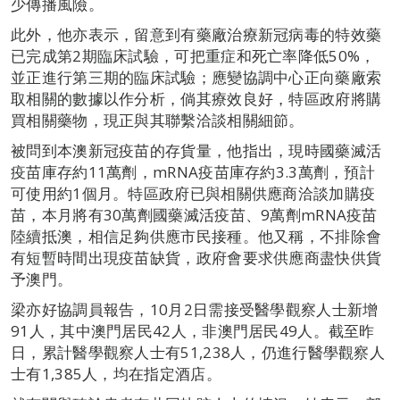
少傳播風險。
此外，他亦表示，留意到有藥廠治療新冠病毒的特效藥
已完成第2期臨床試驗，可把重症和死亡率降低50%，
並正進行第三期的臨床試驗；應變協調中心正向藥廠索
取相關的數據以作分析，倘其療效良好，特區政府將購
買相關藥物，現正與其聯繫洽談相關細節。
被問到本澳新冠疫苗的存貨量，他指出，現時國藥滅活
疫苗庫存約11萬劑，mRNA疫苗庫存約3.3萬劑，預計
可使用約1個月。特區政府已與相關供應商洽談加購疫
苗，本月將有30萬劑國藥滅活疫苗、9萬劑mRNA疫苗
陸續抵澳，相信足夠供應市民接種。他又稱，不排除會
有短暫時間出現疫苗缺貨，政府會要求供應商盡快供貨
予澳門。
梁亦好協調員報告，10月2日需接受醫學觀察人士新增
91人，其中澳門居民42人，非澳門居民49人。截至昨
日，累計醫學觀察人士有51,238人，仍進行醫學觀察人
士有1,385人，均在指定酒店。