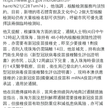
https://www.gcs.gov.mo/detail/zh-
hant/N21JC28Tvm?4 ) 。他強調，核酸檢測服務均須預
約。目前，新增的塔石體育館及文化中心 2個大型核酸
檢測站仍有大量核檢名額可供預約，呼籲市民可優先選
擇該兩個臨時檢測站。
他又提醒，根據珠海方面的規定，通關人士明(4)日中午
12時起入境珠海，除持有 48小時內核酸檢測陰性證明
外，亦需要有新冠疫苗接種史，即至少要接種 1劑疫
苗，否則入境珠海仍需隔離 14日。他並補充，持有由澳
門衛生局發出《新型冠狀病毒疫苗接種醫生評估證明
書》的市民，以及12周歲以下兒童，進入珠海時毋須進
行14天醫學觀察。目前，衛生局已發出約1,400份《新
型冠狀病毒疫苗接種醫生評估證明書》。現時本澳供應
接種的 2款新冠疫苗(國藥滅活疫苗和 mRNA疫苗)均獲
承認，適用於通關。
他在回應傳媒時表示，當局會持續與內地商討通關措施
並指出，珠海方面沒想到解釋通關需要接種新冠疫苗原
因，但接種疫苗有助預防重症和減低患病風險，亦可減