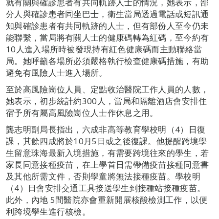
就有關與確診患者有共同軌跡人士的情況，她表示，部
分人與確診患者同坐巴士，衛生當局透過電話或短訊通
知與確診患者有共同軌跡的人士，但有部份人至今仍未
能聯繫，當局將有關人士的健康碼轉為紅碼，至今約有
10人進入場所時被發現持有紅色健康碼而主動聯絡當
局。她呼籲各場所必須嚴格執行檢查健康碼措施，有助
避免有風險人士進入場所。
至於高風險崗位人員、定點收治醫院工作人員的人數，
她表示，初步統計約300人，當局和隔離酒店會安排住
宿予所有屬高風險崗位人士作休息之用。
龔志明副局長指出，六成非高等教育學校明（4）日復
課，其餘四成將於10月5日或之後復課。他提醒跨境學
生留意珠海最新入境措施，有需要跨境往來的學生，若
家長同意接種疫苗，在上學首日需帶備疫苗接種同意書
及其他所需文件，否則學童將無法接種疫苗。學校明
（4）日會安排交通工具接送學生到接種站接種疫苗。
此外，內地 5間醫院亦會重新開展核酸檢測工作，以便
利跨境學生進行核檢。