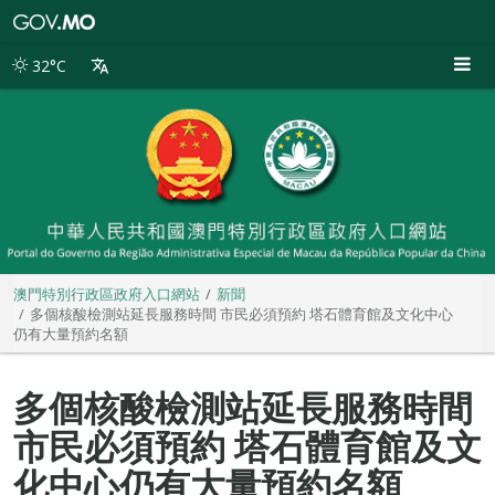
澳
門
特
32°C
別
行
政
區
政
府
入
口
網
站
澳門特別行政區政府入口網站
新聞
多個核酸檢測站延長服務時間 市民必須預約 塔石體育館及文化中心
仍有大量預約名額
多個核酸檢測站延長服務時間
市民必須預約 塔石體育館及文
化中心仍有大量預約名額