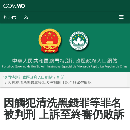
澳
門
特
34°C
別
行
政
區
政
府
入
口
網
站
澳門特別行政區政府入口網站
新聞
因觸犯清洗黑錢罪等罪名被判刑 上訴至終審仍敗訴
因觸犯清洗黑錢罪等罪名
被判刑 上訴至終審仍敗訴