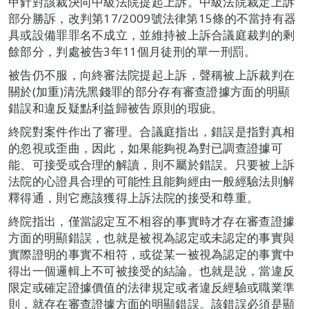
甲針對該裁決向中級法院提起上訴。中級法院裁定上訴
部分勝訴，改判第17/2009號法律第15條的不當持有器
具或設備罪罪名不成立，並維持被上訴合議庭裁判的剩
餘部分，判處被告3年11個月徒刑的單一刑罰。
被告仍不服，向終審法院提起上訴，聲稱被上訴裁判在
關於(加重)清洗黑錢罪的部分存有審查證據方面的明顯
錯誤和違反疑點利益歸被告原則的瑕疵。
終院對案件作出了審理。合議庭指出，錯誤是指對真相
的忽視或歪曲，因此，如果能夠視為對已調查證據可
能、可接受或合理的解讀，則不屬於錯誤。只要被上訴
法院的心證具合理的可能性且能夠經由一般經驗法則解
釋得通，則它應該獲得上訴法院的接受和尊重。
終院指出，僅當認定互不相容的事實時才存在審查證據
方面的明顯錯誤，也就是被視為認定或未認定的事實與
實際證明的事實不相符，或從某一被視為認定的事實中
得出一個邏輯上不可被接受的結論。也就是說，當違反
限定或確定證據價值的法律規定或者違反經驗或職業準
則，就存在審查證據方面的明顯錯誤。該錯誤必須是顯