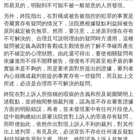
而易見的，明顯到不可能不被一般留意的人所發現。
另外，終院指出，在對構成被告被指控的犯罪的事實是
否屬實存有疑問的情況下，法院應根據疑點利益歸被告
原則裁定被告無罪。然而，要注意，上述原則僅在存有
不可解決的、合理且可說明理由的疑問時方適用，這種
疑問被定義為因對客觀或主觀情形的了解不準確而產生
的不確定的心理狀態。由此還可得出，要使相關疑問有
依據進而不得不開釋被告，僅僅有不同甚至相矛盾的事
實版本是不夠的，而是要求面對所提出的證據，審判者
內心就構成裁判前提的事實存有一些疑問，而且如上文
所述，必須是合理而不可解決的疑問。
終院在對上訴人所指稱的瑕疵的含義和所及範圍闡明上
述觀點，並經檢閱整個裁判後，認為並不存在審查證據
方面的明顯錯誤，再者，並未發現案中有任何片段使人
從中能夠總結出原審法院曾對上訴人的罪過存有疑問，
而即便如此，依然作出對現上訴人不利的裁判，對其作
出上述判罪，有見及此，必須宣告不存在任何違反疑點
利益歸被告原則之處。因此，終院認為上訴人並無道