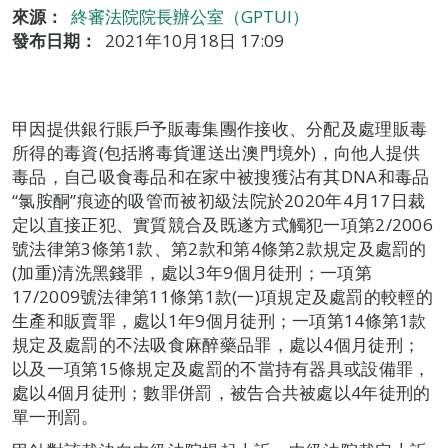
來源：
終審法院院長辦公室（GPTUI）
發布日期：
2021年10月18日 17:09
甲因提供銀行賬戶予販毒集團作接收、分配及處理販毒
所得的毒資(包括將毒貨運送出澳門境外)，向他人提供
毒品，自己吸食毒品和在家中被搜獲沾有其DNA和毒品
“氯胺酮”痕迹的吸管而被初級法院於2020年4月17日裁
定以直接正犯、實質競合及既遂方式觸犯一項第2/2006
號法律第3條第1款、第2款和第4條第2款規定及處罰的
(加重)清洗黑錢罪，處以3年9個月徒刑；一項第
17/2009號法律第11條第1款(一)項規定及處罰的較輕的
生產和販賣罪，處以1年9個月徒刑；一項第14條第1款
規定及處罰的不法吸食麻醉藥品罪，處以4個月徒刑；
以及一項第15條規定及處罰的不當持有器具或設備罪，
處以4個月徒刑；數罪併罰，被告合共被處以4年徒刑的
單一刑罰。