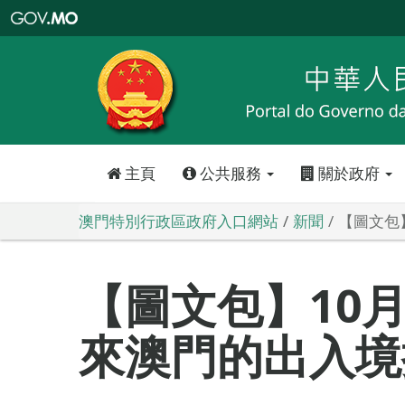
澳
門
特
別
行
政
區
政
府
入
口
網
站
主頁
公共服務
關於政府
澳門特別行政區政府入口網站
新聞
【圖文包
【圖文包】10月
來澳門的出入境