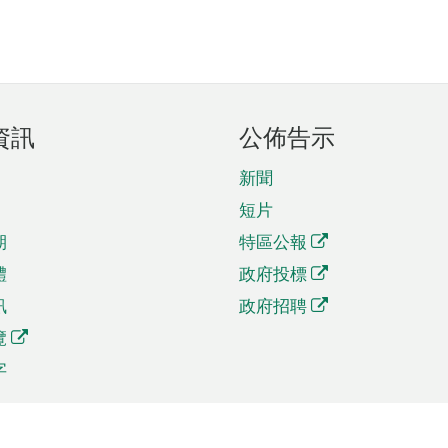
資訊
公佈告示
新聞
短片
期
特區公報
體
政府投標
訊
政府招聘
覽
字
及貿易
相關連結