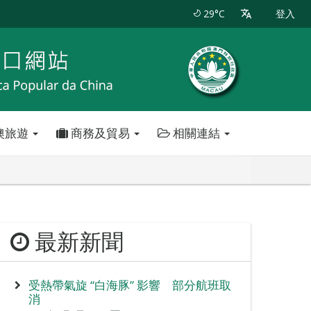
29°C
登入
澳旅遊
商務及貿易
相關連結
最新新聞
受熱帶氣旋 “白海豚” 影響 部分航班取
消