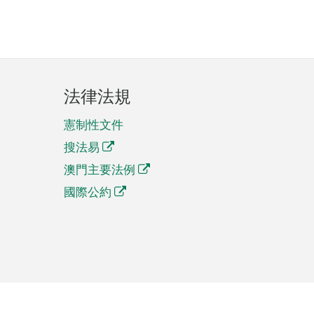
法律法規
憲制性文件
搜法易
澳門主要法例
國際公約