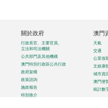
頁
關於政府
澳門
腳
菜
行政長官、主要官員、
天氣
立法和司法機關
單
交通
公共部門及其他機構
公眾假
澳門特別行政區公共行政
文娛康
政府架構
城市資
政策諮詢
澳門便
施政報告
統計數
特別推介
來澳旅遊
商務