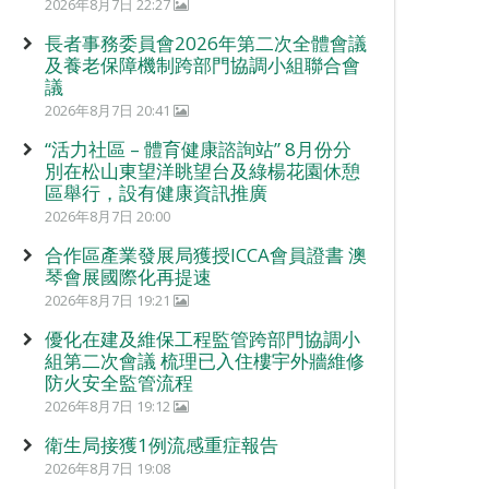
2026年8月7日 22:27
長者事務委員會2026年第二次全體會議
及養老保障機制跨部門協調小組聯合會
議
2026年8月7日 20:41
“活力社區 – 體育健康諮詢站” 8月份分
別在松山東望洋眺望台及綠楊花園休憩
區舉行，設有健康資訊推廣
2026年8月7日 20:00
合作區產業發展局獲授ICCA會員證書 澳
琴會展國際化再提速
2026年8月7日 19:21
優化在建及維保工程監管跨部門協調小
組第二次會議 梳理已入住樓宇外牆維修
防火安全監管流程
2026年8月7日 19:12
衛生局接獲1例流感重症報告
2026年8月7日 19:08