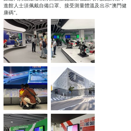
進館人士須佩戴自備口罩、接受測量體溫及出示“澳門健
康碼”。