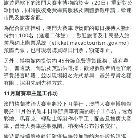
旅遊局轄下的澳門大賽車博物館於今（20日）重新對公
眾開放，同時恢復免費導賞服務及團體參觀申請，歡迎
市民及旅客參觀。
為配合防疫指引，澳門大賽車博物館的每日接待人數維
持約1,100名（逢週二休館），歡迎旅客及市民登入旅
遊局網上購票系統（eticket.macaotourism.gov.mo）
預購門票，也可現場購買即日門票，額滿即止。
另外，博物館內提供約 45分鐘免費導賞服務，設有粵
語、普通話、葡語及英語供選擇，歡迎參觀者留意官網
導賞語言時段，並以現場報名方式參與；基於導賞名額
有限，採用先到先得方式。
11月辦賽車主題工作坊
澳門格蘭披治大賽車將於下月舉行，澳門大賽車博物館
將於11月份的週末日舉辦與車有關的親子工作坊，透過
彩繪、馬賽克、輕黏土等製作小手工，配合及推廣大賽
車，營造大賽車盛事氛圍。稍後將公布報名安排。
旅遊局持續嚴格執行防疫措施並加強館內外設施清潔，