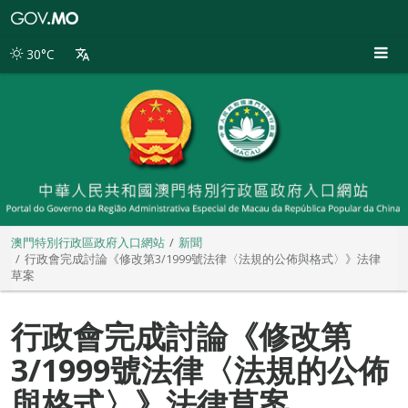
澳
門
特
30°C
別
行
政
區
政
府
入
口
網
站
澳門特別行政區政府入口網站
新聞
行政會完成討論《修改第3/1999號法律〈法規的公佈與格式〉》法律
草案
行政會完成討論《修改第
3/1999號法律〈法規的公佈
與格式〉》法律草案