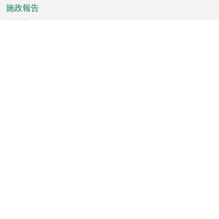
施政報告
特別推介
澳門資訊
天氣
交通
公眾假期
文娛康體
城市資訊
澳門便覽
統計數字
公佈告示
新聞