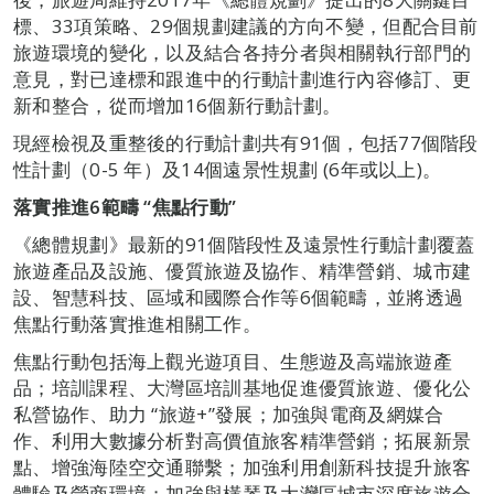
標、33項策略、29個規劃建議的方向不變，但配合目前
旅遊環境的變化，以及結合各持分者與相關執行部門的
意見，對已達標和跟進中的行動計劃進行內容修訂、更
新和整合，從而增加16個新行動計劃。
現經檢視及重整後的行動計劃共有91個，包括77個階段
性計劃（0-5 年）及14個遠景性規劃 (6年或以上)。
落實推進
6
範疇
“
焦點行動
”
《總體規劃》最新的91個階段性及遠景性行動計劃覆蓋
旅遊產品及設施、優質旅遊及協作、精準營銷、城市建
設、智慧科技、區域和國際合作等6個範疇，並將透過
焦點行動落實推進相關工作。
焦點行動包括海上觀光遊項目、生態遊及高端旅遊產
品；培訓課程、大灣區培訓基地促進優質旅遊、優化公
私營協作、助力 “旅遊+”發展；加強與電商及網媒合
作、利用大數據分析對高價值旅客精準營銷；拓展新景
點、增強海陸空交通聯繫；加強利用創新科技提升旅客
體驗及營商環境；加強與橫琴及大灣區城市深度旅遊合