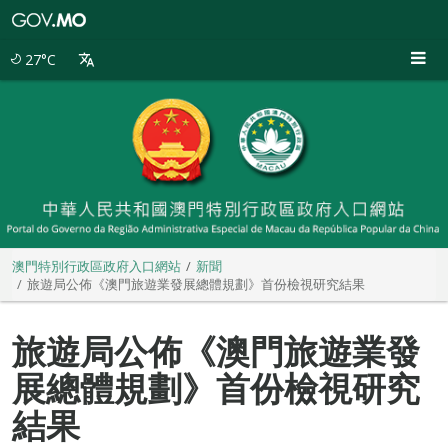
澳
門
特
27°C
別
行
政
區
政
府
入
口
網
站
澳門特別行政區政府入口網站
新聞
旅遊局公佈《澳門旅遊業發展總體規劃》首份檢視研究結果
旅遊局公佈《澳門旅遊業發
展總體規劃》首份檢視研究
結果