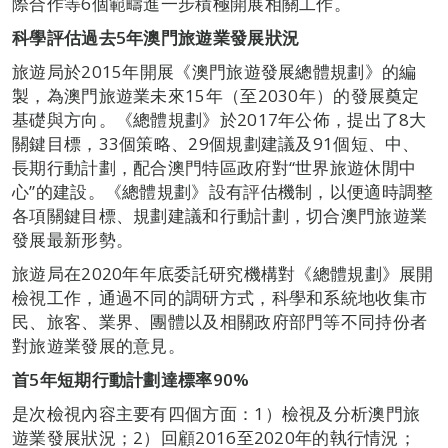
際合作等6個範疇進一步積極開展相關工作。
科學評估過去
5
年澳門旅遊業發展狀況
旅遊局於2015年開展《澳門旅遊發展總體規劃》的編
製，為澳門旅遊業未來15年（至2030年）的發展奠定
基礎與方向。《總體規劃》於2017年公佈，提出了8大
關鍵目標，33個策略、29個規劃建議及91個短、中、
長期行動計劃，配合澳門特區政府對“世界旅遊休閒中
心”的建設。《總體規劃》設有評估機制，以便適時調整
各項關鍵目標、規劃建議和行動計劃，切合澳門旅遊業
發展最新形勢。
旅遊局在2020年年底委託研究機構對《總體規劃》展開
檢視工作，通過不同的調研方式，科學和系統地收集市
民、旅客、業界、團體以及相關政府部門等不同持份者
對旅遊業發展的意見。
首
5
年
短期行動計劃達標率
90%
是次檢視內容主要有四個方面：1）檢視及分析澳門旅
遊業發展狀況；2）回顧2016至2020年的執行情況；