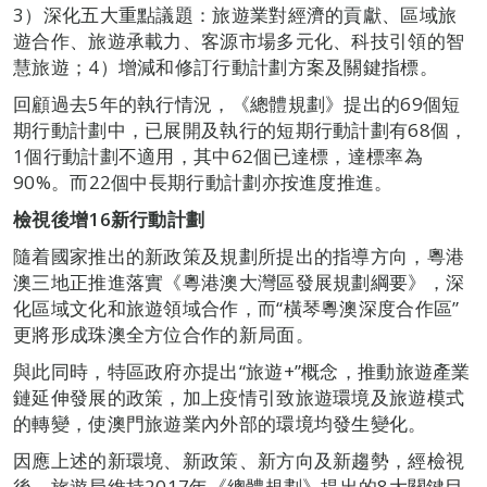
3）深化五大重點議題：旅遊業對經濟的貢獻、區域旅
遊合作、旅遊承載力、客源市場多元化、科技引領的智
慧旅遊；4）增減和修訂行動計劃方案及關鍵指標。
回顧過去5年的執行情況，《總體規劃》提出的69個短
期行動計劃中，已展開及執行的短期行動計劃有68個，
1個行動計劃不適用，其中62個已達標，達標率為
90%。而22個中長期行動計劃亦按進度推進。
檢視後增
16
新行動計劃
隨着國家推出的新政策及規劃所提出的指導方向，粵港
澳三地正推進落實《粵港澳大灣區發展規劃綱要》，深
化區域文化和旅遊領域合作，而“橫琴粵澳深度合作區”
更將形成珠澳全方位合作的新局面。
與此同時，特區政府亦提出“旅遊+”概念，推動旅遊產業
鏈延伸發展的政策，加上疫情引致旅遊環境及旅遊模式
的轉變，使澳門旅遊業內外部的環境均發生變化。
因應上述的新環境、新政策、新方向及新趨勢，經檢視
後，旅遊局維持2017年《總體規劃》提出的8大關鍵目