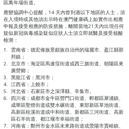
區萬年場街道。
應變協調中心提醒，14 天內曾到過以下地區的人士，須
在入境時或其他須出示時在澳門健康碼上如實作出相應
申報及接受相應的防疫措施，離開當地21天內出現任何
疑似新冠病毒感染疑似症狀人士須立即就醫及接受核酸
檢測：
雲南省：德宏傣族景頗族自治州的瑞麗市、盈江縣那
邦鎮；
北京市：海淀區馬連窪街道或西三旗街道、朝陽區來
廣營鄉；
黑龍江省：黑河市；
江西省：上饒市；
河北省：石家莊市之深澤縣、辛集市。
四川省：成都市金牛區營門口街道、郫都區犀浦鎮、
成華區聖燈街道或雙水碾街道、東部新區草池街道、
高新區桂溪街道或中和街道、新都區三河街道、高新
區石羊街道、都江堰市幸福街道；
河南省：鄭州市金水區未來路街道或滎陽市賈峪鎮、