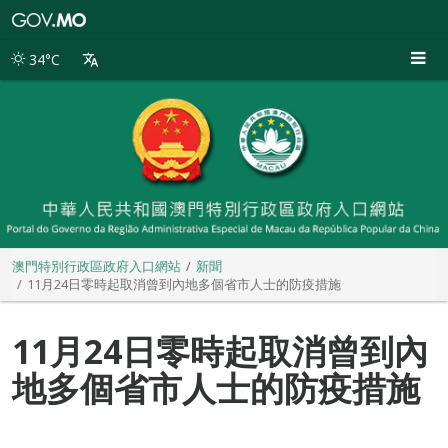
澳
門
特
34°C
別
行
政
區
政
府
入
口
網
站
澳門特別行政區政府入口網站
新聞
11月24日零時起取消曾到內地多個省市人士的防疫措施
11月24日零時起取消曾到內
地多個省市人士的防疫措施