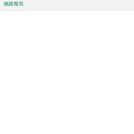
施政報告
特別推介
澳門資訊
天氣
交通
公眾假期
文娛康體
城市資訊
澳門便覽
統計數字
公佈告示
新聞