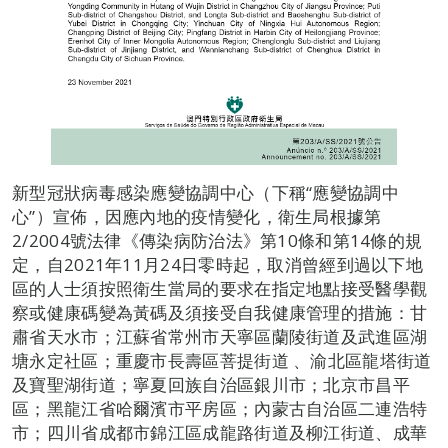
新型冠狀病毒感染應變協調中心（下稱“應變協調中
心”）宣佈，因應內地的疫情變化，衛生局根據第
2/2004號法律《傳染病防治法》第10條和第14條的規
定，自2021年11月24日零時起，取消曾經到過以下地
區的人士須按照衛生當局的要求在指定地點接受醫學觀
察或健康碼變為黃碼及須接受自我健康管理的措施：甘
肅省天水市；江蘇省常州市天寧區蘭陵街道及武進區湖
塘永定社區；重慶市長壽區菩提街道 、渝北區龍塔街道
及寶聖湖街道；寧夏回族自治區銀川市；北京市昌平
區；黑龍江省哈爾濱市平房區；內蒙古自治區二連浩特
市；四川省成都市錦江區成龍路街道及柳江街道、成華