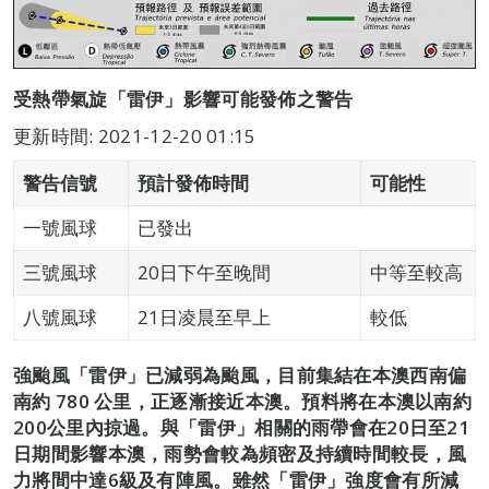
受熱帶氣旋「雷伊」影響可能發佈之警告
更新時間: 2021-12-20 01:15
警告信號
預計發佈時間
可能性
一號風球
已發出
三號風球
20日下午至晚間
中等至較高
八號風球
21日凌晨至早上
較低
強颱風「雷伊」已減弱為颱風，目前集結在本澳西南偏
南約 780 公里，正逐漸接近本澳。預料將在本澳以南約
200公里內掠過。與「雷伊」相關的雨帶會在20日至21
日期間影響本澳，雨勢會較為頻密及持續時間較長，風
力將間中達6級及有陣風。雖然「雷伊」強度會有所減