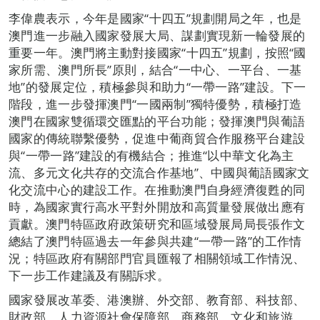
李偉農表示，今年是國家“十四五”規劃開局之年，也是
澳門進一步融入國家發展大局、謀劃實現新一輪發展的
重要一年。澳門將主動對接國家“十四五”規劃，按照“國
家所需、澳門所長”原則，結合“一中心、一平台、一基
地”的發展定位，積極參與和助力“一帶一路”建設。下一
階段，進一步發揮澳門“一國兩制”獨特優勢，積極打造
澳門在國家雙循環交匯點的平台功能；發揮澳門與葡語
國家的傳統聯繫優勢，促進中葡商貿合作服務平台建設
與“一帶一路”建設的有機結合；推進“以中華文化為主
流、多元文化共存的交流合作基地”、中國與葡語國家文
化交流中心的建設工作。在推動澳門自身經濟復甦的同
時，為國家實行高水平對外開放和高質量發展做出應有
貢獻。澳門特區政府政策研究和區域發展局局長張作文
總結了澳門特區過去一年參與共建“一帶一路”的工作情
況；特區政府有關部門官員匯報了相關領域工作情況、
下一步工作建議及有關訴求。
國家發展改革委、港澳辦、外交部、教育部、科技部、
財政部、人力資源社會保障部、商務部、文化和旅游