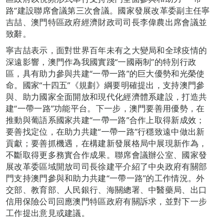
路”建設聯席會議第三次會議。國家發展改革委副主任寧
吉喆、澳門特區政府經濟財政司司長李偉農出席會議並
致辭。
寧吉喆表示，面對世界百年未有之大變局和全球疫情的
深遠影響，澳門作為我國實踐“一國兩制”的特別行政
區，具有助力參與共建“一帶一路”的巨大優勢和光榮使
命。國家“十四五”《規劃》綱要明確提出，支持澳門參
與、助力國家全面開放和現代化經濟體系建設，打造共
建“一帶一路”功能平台。下一步，澳門要善用優勢，在
推動與葡語系國家共建“一帶一路”合作上取得新成效；
要善找定位，在助力共建“一帶一路”行穩致遠中做出新
貢獻；要善抓機遇，在構建新發展格局中展現新作為，
不斷取得更多務實合作成果。聯席會議辦公室、國家發
展改革委區域開放司司長徐建平介紹了中央政府有關部
門支持澳門參與和助力共建“一帶一路”的工作情況。外
交部、教育部、人民銀行、海關總署、中醫藥局、出口
信用保險公司回應澳門特區政府有關訴求，並對下一步
工作提出意見或建議。