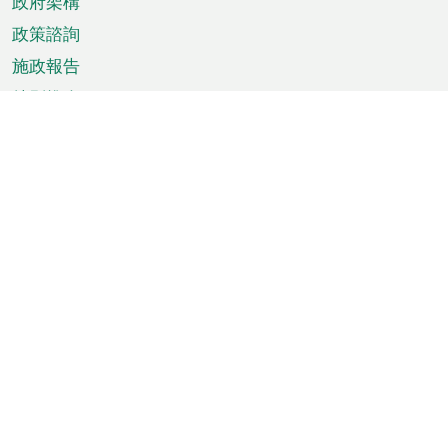
政府架構
政策諮詢
施政報告
特別推介
澳門資訊
天氣
交通
公眾假期
文娛康體
城市資訊
澳門便覽
統計數字
公佈告示