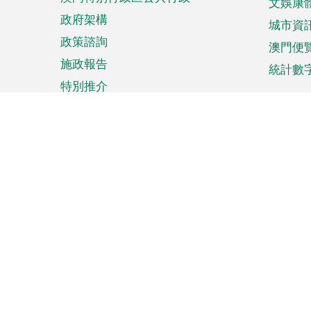
文娛康
政府架構
城市資
政策諮詢
澳門便
施政報告
統計數
特別推介
來澳旅遊
商務
計劃行程
貿易投
觀光
澳門經
娛樂消閒
中小企
購物
市場資
節日盛事
知識產
網
網
頁
使用條款
私隱聲明
協調機構：澳門特別行政區行
站
腳