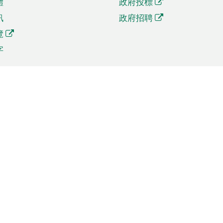
體
政府投標
訊
政府招聘
覽
字
及貿易
相關連結
資
手機應用程式目錄
貿會展
社交媒體目錄
商機和服務
專題網站目錄
訊
RSS訂閱目錄
權
表格下載
政公職局