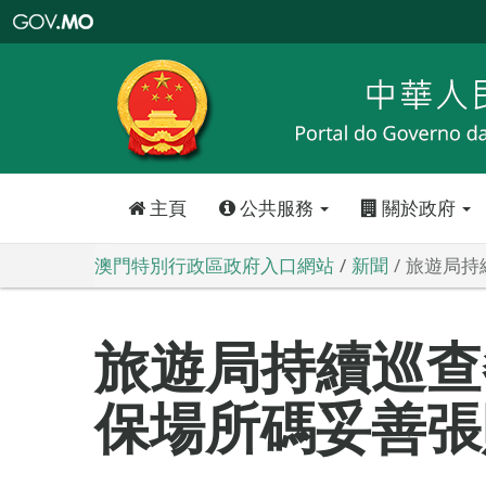
澳
門
特
別
行
政
區
政
府
入
口
網
站
主頁
公共服務
關於政府
澳門特別行政區政府入口網站
新聞
旅遊局持
旅遊局持續巡查
保場所碼妥善張