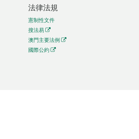
法律法規
憲制性文件
搜法易
澳門主要法例
國際公約