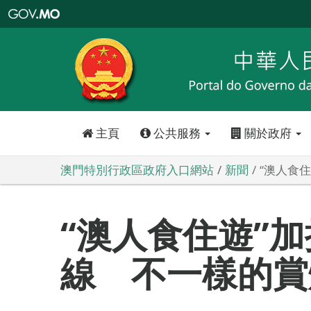
澳
門
特
別
行
政
區
政
府
入
口
網
站
主頁
公共服務
關於政府
澳門特別行政區政府入口網站
新聞
“澳人食
“澳人食住遊”
線 不一樣的賞