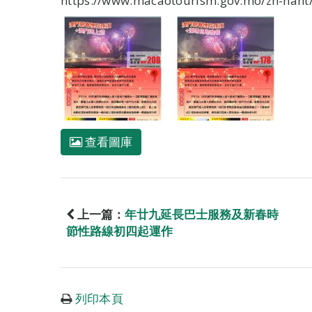
https://www.macaotourism.gov.mo/zh-hant/
查看圖庫
上一篇：
年廿九延長巴士服務及新春時
節性路線初四起運作
列印本頁