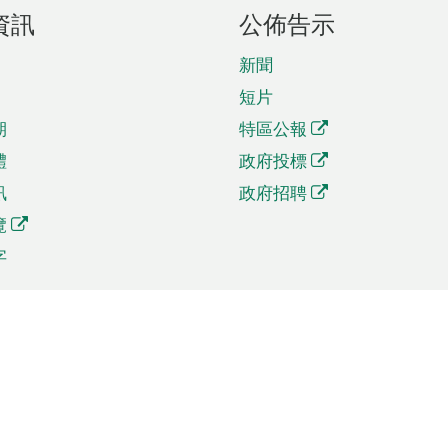
資訊
公佈告示
新聞
短片
期
特區公報
體
政府投標
訊
政府招聘
覽
字
及貿易
相關連結
資
手機應用程式目錄
貿會展
社交媒體目錄
商機和服務
專題網站目錄