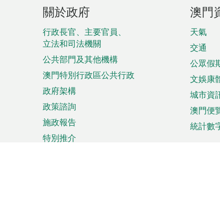
頁
關於政府
澳門
腳
菜
行政長官、主要官員、
天氣
立法和司法機關
單
交通
公共部門及其他機構
公眾假
澳門特別行政區公共行政
文娛康
政府架構
城市資
政策諮詢
澳門便
施政報告
統計數
特別推介
來澳旅遊
商務
計劃行程
貿易投
觀光
澳門經
娛樂消閒
中小企