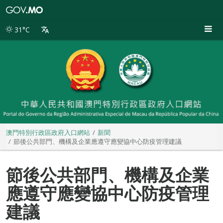
澳
門
特
31°C
別
行
政
區
政
府
入
口
網
站
澳門特別行政區政府入口網站
新聞
節後公共部門、機構及企業應遵守應變協中心防疫管理建議
節後公共部門、機構及企業
應遵守應變協中心防疫管理
建議