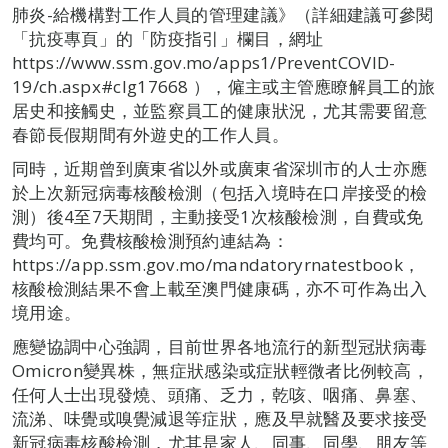
肺炎-給機構對工作人員的管理建議》（詳細建議可參閱
「抗疫專頁」的「防疫指引」欄目，網址
https://www.ssm.gov.mo/apps1/PreventCOVID-
19/ch.aspx#clg17668 ），僱主或主管應瞭解員工的旅
居史和接觸史，並監察員工的健康狀況，尤其需要留意
春節長假期間有外遊史的工作人員。
同時，近期曾到廣東省以外或廣東省深圳市的人士亦應
於上次新冠病毒核酸檢測（包括入境時在口岸接受的檢
測）後4至7天期間，主動接受1次核酸檢測，自費或免
費均可。免費核酸檢測預約連結為：
https://app.ssm.gov.mo/mandatoryrnatestbook，
核酸檢測結果不會上載至澳門健康碼，亦不可作為出入
境用途。
應變協調中心強調，目前世界各地流行的新型冠狀病毒
Omicron變異株，無症狀感染或症狀輕微者比例較高，
任何人士出現發燒、頭痛、乏力，乾咳、咽痛、鼻塞、
流涕、味覺或嗅覺減退等症狀，應及早就醫及要求接受
新冠病毒核酸檢測，尤其是家人、同事、同學、朋友等