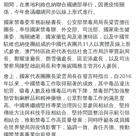
期間，在奧地利維也納聯合國總部舉行，因應疫情關
係，今年會議繼續同步以線上形式進行。
國家禁毒委常務副秘書長、公安部禁毒局局長梁雲擔任
團長，率領國家禁毒辦、外交部、司法部、國家衛生健
康委、海關總署、國家藥監局及港澳特區，以及中國常
駐維也納使團組成的中國代表團共31人以實體及線上形
式參會。澳門特區政府代表包括社會工作局許華寶副局
長、鄭耀達廳長、鄧雪儀處長、區宏添處長，以及司法
警察局陳堅雄副局長和李瀚妮職務主管共6人參與。
會上，國家代表團團長梁雲局長在發言時指出，自2016
年以來，中國禁毒工作取得顯著的成效，其中毒品違法
犯罪、吸毒人數及檢獲毒品均有下降，禁毒部門加強整
類管制麻醉品和精神藥物，公眾對禁毒工作的滿意度
高。中國將繼續堅持專業治理與公眾參與相結合、堅持
傳統方法與科技手段相結合、堅持問題整治與示範引領
相結合，推動禁毒工作高質量發展；同時呼籲各成員國
在世界變局與疫情影響下，協調一致、責任共擔、推動
國際禁毒事業向前發展。