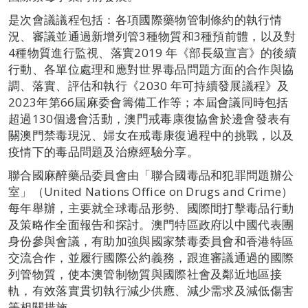
是次會議議程包括：各項國際藥物管制條約的執行情
況、審議並通過新增列管3種物質和3種預前體，以及對
4種物質進行監視、落實2019 年《部長級宣言》的後續
行動、各單位處理和應對世界毒品問題方面的合作與協
調、落實、評估和執行《2030 年可持續發展議程》及
2023年第66屆麻委會籌備工作等；本屆會議同時包括
超過130個邊會活動，澳門戒毒康復協會於邊會發表有
關澳門禁毒現況、婦女在戒毒康復過程中的挑戰，以及
疫情下的毒品問題及治療經驗分享。
聯合國麻醉藥品委員會由「聯合國毒品和犯罪問題辦公
室」（United Nations Office on Drugs and Crime）
每年舉辦，主要就全球毒品形勢、國際間打擊毒品行動
及策略作全面報告和探討。澳門特區政府以中國代表團
身份參與會議，有助加強與國家禁毒委員會和香港特區
交流合作，並履行國際公約義務，跟進審議通過的國際
列管物質，使本澳管制物質與國際社會及鄰近地區接
軌，有效落實貫切執行減少供應、減少需求及減低傷害
等相關措施。