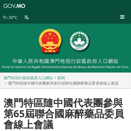
澳
門
特
30°C
別
行
政
區
政
府
入
口
網
站
澳門特別行政區政府入口網站
新聞
澳門特區隨中國代表團參與第65屆聯合國麻醉藥品委員會線上會議
澳門特區隨中國代表團參與
第65屆聯合國麻醉藥品委員
會線上會議