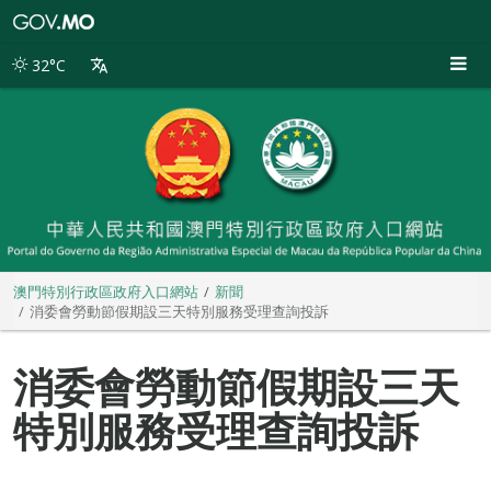
澳
門
特
32°C
別
行
政
區
政
府
入
口
網
站
澳門特別行政區政府入口網站
新聞
消委會勞動節假期設三天特別服務受理查詢投訴
消委會勞動節假期設三天
特別服務受理查詢投訴