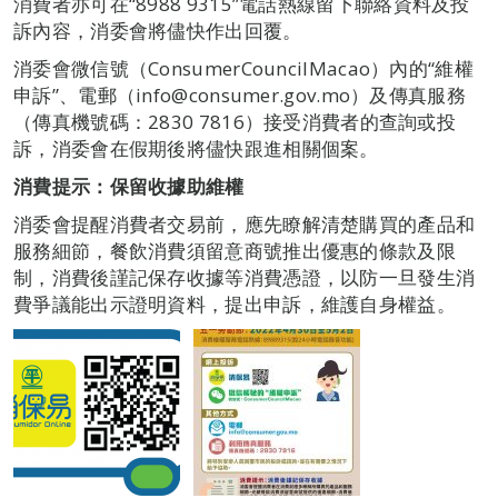
消費者亦可在“8988 9315”電話熱線留下聯絡資料及投
訴內容，消委會將儘快作出回覆。
消委會微信號（ConsumerCouncilMacao）內的“維權
申訴”、電郵（info@consumer.gov.mo）及傳真服務
（傳真機號碼：2830 7816）接受消費者的查詢或投
訴，消委會在假期後將儘快跟進相關個案。
消費提示：保留收據助維權
消委會提醒消費者交易前，應先瞭解清楚購買的產品和
服務細節，餐飲消費須留意商號推出優惠的條款及限
制，消費後謹記保存收據等消費憑證，以防一旦發生消
費爭議能出示證明資料，提出申訴，維護自身權益。