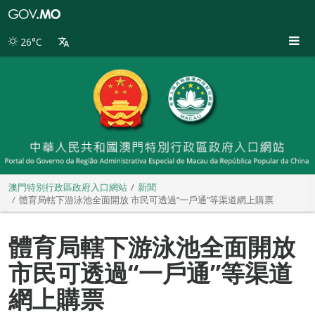
澳
門
特
26°C
別
行
政
區
政
府
入
口
網
站
澳門特別行政區政府入口網站
新聞
體育局轄下游泳池全面開放 市民可透過“一戶通”等渠道網上購票
體育局轄下游泳池全面開放
市民可透過“一戶通”等渠道
網上購票