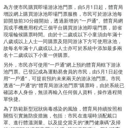
為方便市民購買即場游泳池門票，由5月1日起，體育局
增設網上購買游泳池即場門票服務，市民可於游泳池每
節開放前30分鐘開始，透過新增的 “一戶通”、體育局網
頁或手機應用程式三個平台購買游泳池即場門票，節省
現場輪候購票時間。由於十二歲或以下小童須由年滿十
八歲或以上人士一同購票及陪同游泳下方可使用泳池，
故每名年滿十八歲或以上人士亦可於系統中添加最多兩
名十二歲或以下小童一併購票。
另外，市民亦可使用“一戶通”網上預約體育局轄下游泳
池門票。已登記成為運動易會員的市民，由5月1日起使
用“一戶通”，可提前預約未來兩天的游泳池門票。市民
透過“一戶通”的“體育局游泳池門票”購票時，由於系統已
確認本人身份，無須再輸入任何個人資料，操作過程簡
單快捷。
為了防範新型冠狀病毒感染的風險，體育局持續按照相
關指引實施防疫措施，包括：市民在進場時須配戴口
罩、進行體溫測量、以及提交當天的“澳門健康碼”及掃