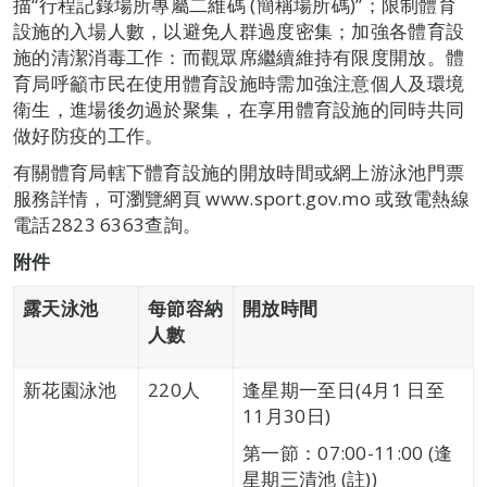
描“行程記錄場所專屬二維碼 (簡稱場所碼)”；限制體育
設施的入場人數，以避免人群過度密集；加強各體育設
施的清潔消毒工作：而觀眾席繼續維持有限度開放。體
育局呼籲市民在使用體育設施時需加強注意個人及環境
衛生，進場後勿過於聚集，在享用體育設施的同時共同
做好防疫的工作。
有關體育局轄下體育設施的開放時間或網上游泳池門票
服務詳情，可瀏覽網頁 www.sport.gov.mo 或致電熱線
電話2823 6363查詢。
附件
露天泳池
每節
容納
開放時間
人數
新花園泳池
220人
逢星期一至日(4月1 日至
11月30日)
第一節：07:00-11:00 (逢
星期三清池 (註))