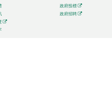
體
政府投標
訊
政府招聘
覽
字
及貿易
相關連結
資
手機應用程式目錄
貿會展
社交媒體目錄
商機和服務
專題網站目錄
訊
RSS訂閱目錄
權
表格下載