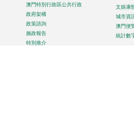
澳門特別行政區公共行政
文娛康
政府架構
城市資
政策諮詢
澳門便
施政報告
統計數
特別推介
來澳旅遊
商務
計劃行程
貿易投
觀光
澳門經
娛樂消閒
中小企
購物
市場資
節日盛事
知識產
網
網
頁