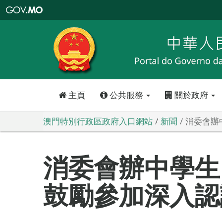
澳
門
特
別
行
政
區
政
府
入
口
網
站
主頁
公共服務
關於政府
澳門特別行政區政府入口網站
新聞
消委會辦
消委會辦中學生
鼓勵參加深入認