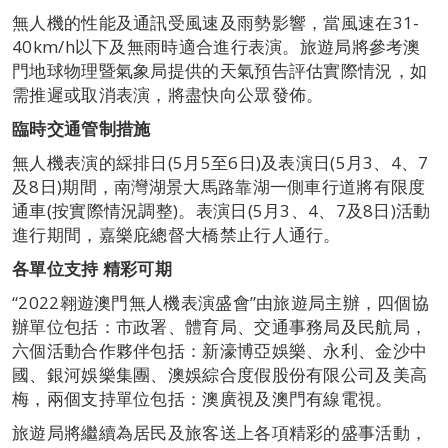
無人機的性能及通訊受風速及雨勢影響，當風速在31-
40km/h以下及無雨時適合進行表演。旅遊局將參考澳
門地球物理暨氣象局提供的天氣預告評估實際情況，如
需推遲或取消表演，將盡快向公眾發佈。
臨時交通管制措施
無人機表演的綵排日(5月5至6日)及表演日(5月3、4、7
及8日)期間，南灣湖景大馬路靠湖一側車行道將有限度
通車(按實際情況調整)。表演日(5月3、4、7及8日)活動
進行期間，嘉樂庇總督大橋禁止行人通行。
各單位支持 精彩可期
“2022翱遊澳門無人機表演盛會”由旅遊局主辦，四個協
辦單位包括：市政署、體育局、交通事務局及民航局，
六個活動合作夥伴包括：新濠博亞娛樂、永利、金沙中
國、銀河娛樂集團、澳娛綜合度假股份有限公司及美高
梅，兩個支持單位包括：澳廣視及澳門有線電視。
旅遊局將繼續為居民及旅客送上各項精彩的盛事活動，