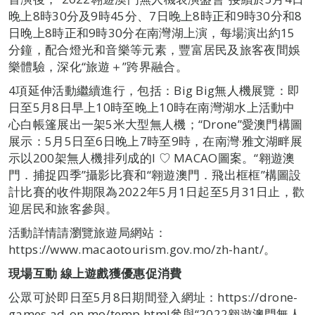
晚上8時30分及9時45分、7日晚上8時正和9時30分和8
日晚上8時正和9時30分在南灣湖上演，每場演出約15
分鐘，配合燈光和音樂等元素，豐富居民及旅客夜間娛
樂體驗，深化“旅遊＋”跨界融合。
4項延伸活動繼續進行，包括：Big Big無人機展覽：即
日至5月8日早上10時至晚上10時在南灣湖水上活動中
心白帳篷展出一架5米大型無人機；“Drone”愛澳門構圖
展示：5月5日至6日晚上7時至9時，在南灣‧雅文湖畔展
示以200架無人機排列成的I ♡ MACAO圖案。“翱遊澳
門．捕捉四季”攝影比賽和“翱遊澳門．飛出框框”構圖設
計比賽的收件期限為2022年5月1日起至5月31日止，歡
迎居民和旅客參與。
活動詳情請瀏覽旅遊局網站：
https://www.macaotourism.gov.mo/zh-hant/。
現場互動 線上遊戲獲優惠促消費
公眾可於即日至5月8日期間登入網址：https://drone-
games.ad-on.mo/temp.html參與“2022翱遊澳門無人