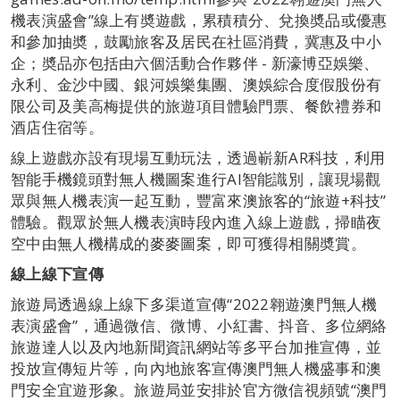
機表演盛會”線上有奬遊戲，累積積分、兌換奬品或優惠
和參加抽奬，鼓勵旅客及居民在社區消費，冀惠及中小
企；奬品亦包括由六個活動合作夥伴 - 新濠博亞娛樂、
永利、金沙中國、銀河娛樂集團、澳娛綜合度假股份有
限公司及美高梅提供的旅遊項目體驗門票、餐飲禮券和
酒店住宿等。
線上遊戲亦設有現場互動玩法，透過嶄新AR科技，利用
智能手機鏡頭對無人機圖案進行AI智能識別，讓現場觀
眾與無人機表演一起互動，豐富來澳旅客的“旅遊+科技”
體驗。觀眾於無人機表演時段內進入線上遊戲，掃瞄夜
空中由無人機構成的麥麥圖案，即可獲得相關奬賞。
線上線下宣傳
旅遊局透過線上線下多渠道宣傳“2022翱遊澳門無人機
表演盛會”，通過微信、微博、小紅書、抖音、多位網絡
旅遊達人以及內地新聞資訊網站等多平台加推宣傳，並
投放宣傳短片等，向內地旅客宣傳澳門無人機盛事和澳
門安全宜遊形象。旅遊局並安排於官方微信視頻號“澳門