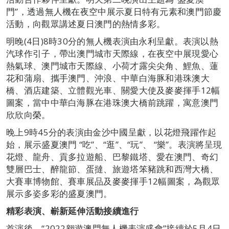
門”，透過無人機在夜空中展示夏日特有元素和澳門節慶
活動，向觀眾講述夏日澳門的熱情多彩。
明晚(4日)8時30分的無人機表演由永利呈獻。表演以熱
汽球作引子，帶出澳門城市天際線，在夜空中展現愛心
熱氣球、澳門城市天際線、小荷才露尖尖角、鯉魚、蓮
花和蒲扇、攜手澳門、沖浪、中華白海豚和港珠澳大
橋、酒店建築、立體觀光車、關愛大使及麥麥揮手12幅
圖案，當中中華白海豚在港珠澳大橋前跳躍，寓意澳門
欣欣向榮。
晚上9時45分的表演由金沙中國呈獻，以花燈飛躍作起
始，展示盛夏澳門 “吃”、“逛”、“玩”、 “樂”。表演將呈現
花燈、龍舟、貢多拉遊船、巴黎鐵塔、愛在澳門、奇幻
雙層巴士、醉龍節、蛋撻、旅遊塔笨豬跳和西灣大橋、
大賽車博物館、賽車展品及麥麥揮手12幅圖案，為觀眾
展示多姿多彩的盛夏澳門。
精彩表演、嶄新延伸活動接續進行
首演後，“2022翱遊澳門無人機表演盛會”接續於5月4日