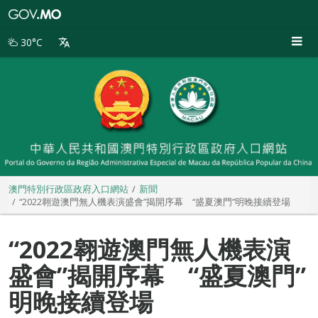
澳
門
特
30°C
別
行
政
區
政
府
入
口
網
站
澳門特別行政區政府入口網站
新聞
“2022翱遊澳門無人機表演盛會”揭開序幕 “盛夏澳門”明晚接續登場
“2022翱遊澳門無人機表演
盛會”揭開序幕 “盛夏澳門”
明晚接續登場