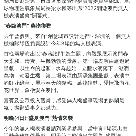
副局長劉楚遠、市政署市政管理委員會委員林紹源、地
球物理暨氣象局局長梁永權等出席“2022翱遊澳門無人
機表演盛會”開幕式。
“春臨澳門” 萬物復甦
去年曾參與、來自“創意城市設計之都”- 深圳的一個無人
機編隊隊伍負責設計今年8場的無人機表演。
首晚兩場演出以“春臨澳門”為主題，向觀眾展示澳門春
天柔和、清爽、生機勃勃的景象。第一場表演由旅遊局
呈獻，以生命的起源 - 水為起始，立體水滴落下，滋潤
萬物，勃發生機。第二場表演由新濠集團呈獻，表演中
的鮮花綠草，展示春天的降臨、萬物復甦，愛情飛向花
花世界，象徵愛在澳門。
嘉賓及公眾投入觀賞，感受無人機盛事現場的熱鬧氣
氛，盡顯盛事之都魅力。
明晚(4日)“盛夏澳門”熱情來襲
今年的無人機表演邀請到業界參與，當中有6場演出由
活動合作夥伴呈獻。明天第二晚演出主題為“盛夏澳