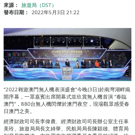
來源：
旅遊局（DST）
發布日期：
2022年5月3日 21:22
“2022翱遊澳門無人機表演盛會”今晚(3日)於南灣湖畔揭
開序幕，一眾嘉賓出席開幕式並欣賞無人機首演 “春臨
澳門”，880台無人機閃爍於澳門夜空，現場觀眾感受春
日澳門之美。
經濟財政司司長李偉農、經濟財政司司長辦公室主任辜
美玲、旅遊局局長文綺華、民航局局長陳穎雄、體育局