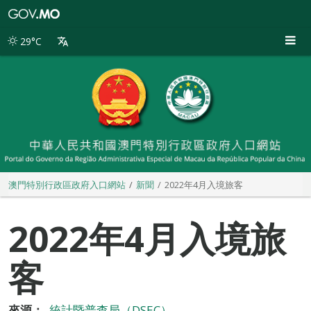
澳
門
特
29°C
別
行
政
區
政
府
入
口
網
站
澳門特別行政區政府入口網站
新聞
2022年4月入境旅客
2022年4月入境旅
客
來源：
統計暨普查局（DSEC）