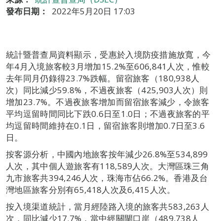
發布日期：
2022年5月20日 17:03
統計暨普查局資料顯示，受惠於入境防疫措施放寬，今
年4月入境旅客較3月增加15.2%至606,841人次，惟較
去年同月仍錄得23.7%跌幅。留宿旅客（180,938人
次）同比減少59.8%，不過夜旅客（425,903人次）則
增加23.7%。不過夜旅客增加而留宿旅客減少，令旅客
平均逗留時間同比下跌0.6日至1.0日；不過夜旅客的平
均逗留時間維持在0.1日，留宿旅客則增加0.7日至3.6
日。
按客源分析，中國內地旅客按年減少26.8%至534,899
人次，其中個人遊旅客有118,589人次。大灣區珠三角
九市旅客共394,246人次，珠海市佔66.2%。香港及台
灣地區旅客分別有65,418人次及6,415人次。
按入境渠道統計，當月經陸路入境的旅客共583,263人
次，同比減少17.7%，當中經關閘口岸（489,738人