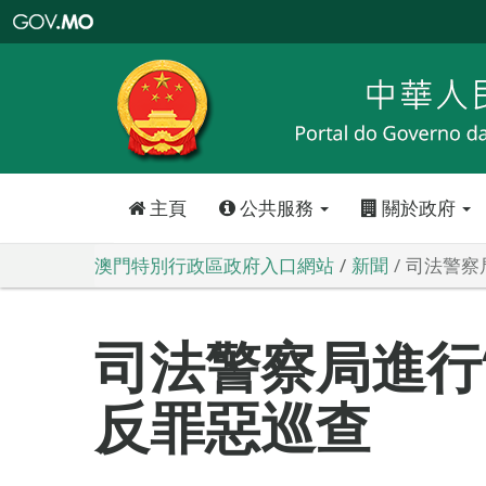
澳
門
特
別
行
政
區
政
府
入
口
網
站
主頁
公共服務
關於政府
澳門特別行政區政府入口網站
新聞
司法警察局
司法警察局進行“
反罪惡巡查