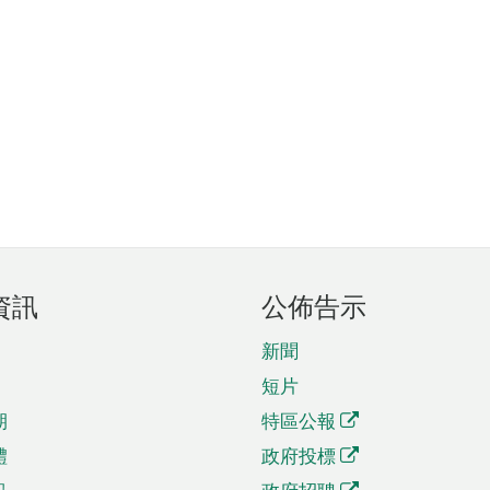
資訊
公佈告示
新聞
短片
期
特區公報
體
政府投標