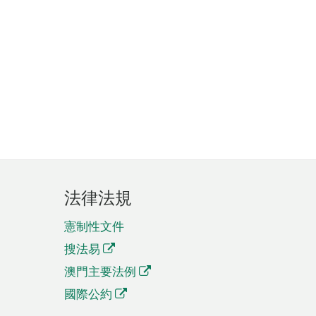
法律法規
憲制性文件
搜法易
澳門主要法例
國際公約