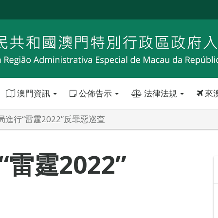
澳門資訊
公佈告示
法律法規
來
進行“雷霆2022”反罪惡巡查
雷霆2022”