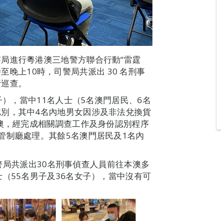
局進行粵港澳三地警方聯合行動“雷霆
6時至晚上10時，司警局共派出 30 名刑事
行巡查。
子），當中11名人士（5名澳門居民、6名
別，其中4名內地男女因涉及非法兌換貨
留澳，經完成相關調查工作及身份認別程序
管制廳處理。其餘5名澳門居民及1名內
，司警局共派出30名刑事偵查人員前往本澳多
（55名男子及36名女子），當中沒有可