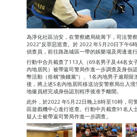
為淨化社區治安，在警察總局統籌下，司法警察
2022”反罪惡巡查。於 2022 年5月20日下午
偵查員，前往路氹城區一帶的娛樂場及周邊進
行動中合共截查了113人（69名男子及44名女
內地居民）被帶返司警局作進一步調查及身份認
幣活動（俗稱“換錢黨”）、1名內地男子逾期
後，將上述5名內地居民移送治安警察局出入境
地僱員經完成身份認別程序後准予離開。
此外，於2022 年5月22日晚上8時至10時
區遊戲機中心進行巡查。行動中共截查91名人士
疑人士被帶返司警局作進一步調查。