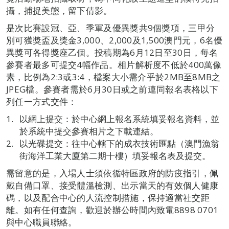
攝，捕捉美態，留下倩影。
是次比賽設冠、亞、季軍及優異獎共9個獎項，三甲分
別可獲獎盃及獎金3,000、2,000及1,500澳門元，6名優
異獎可各得獎座乙個。投稿期為6月12日至30日，每名
參賽者最多可提交4幅作品。相片解析度不低於400萬像
素，比例為2:3或3:4，檔案大小需介乎於2MB至8MB之
JPEG檔。參賽者需於6月30日或之前連同報名表格以下
列任一方式交件：
以網上提交：於中心網上報名系統填妥報名資料，並
於系統中提交參賽相片之下載連結。
以光碟提交：往中心轄下的成衣技術匯點（澳門漁翁
街海洋工業大廈第二期十樓）填妥報名表及提交。
需留意的是，入場人士須依循特區政府的防疫指引，佩
戴自備口罩、接受體溫檢測、出示當天的有效個人健康
碼，以及配合中心的人流控制措施，保持適當社交距
離。如有任何查詢，歡迎於辦公時間內致電8898 0701
與中心職員聯絡。