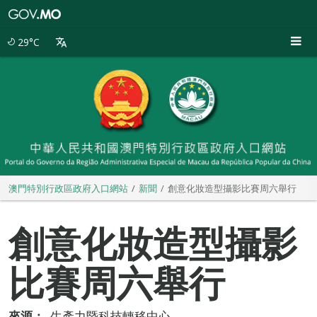
澳
門
特
29°C
別
行
政
區
政
府
入
口
網
站
澳門特別行政區政府入口網站
新聞
創意化妝造型攝影比賽周六舉行
創意化妝造型攝影
比賽周六舉行
來源：
生產力暨科技轉移中心