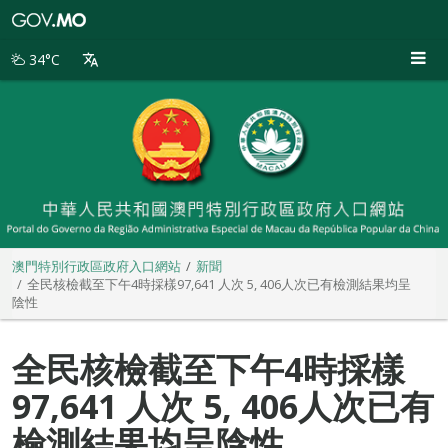
澳
門
特
34°C
別
行
政
區
政
府
入
口
網
站
澳門特別行政區政府入口網站
新聞
全民核檢截至下午4時採樣97,641 人次 5, 406人次已有檢測結果均呈
陰性
全民核檢截至下午4時採樣
97,641 人次 5, 406人次已有
檢測結果均呈陰性