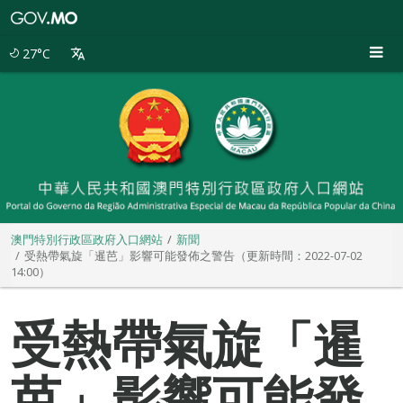
澳
門
特
27°C
別
行
政
區
政
府
入
口
網
站
澳門特別行政區政府入口網站
新聞
受熱帶氣旋「暹芭」影響可能發佈之警告（更新時間：2022-07-02
14:00）
受熱帶氣旋「暹
芭」影響可能發