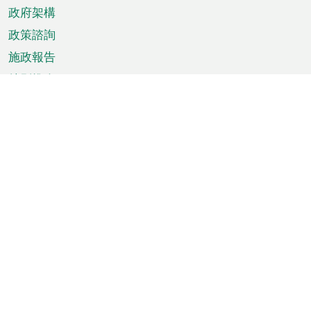
政府架構
政策諮詢
施政報告
特別推介
澳門資訊
天氣
交通
公眾假期
文娛康體
城市資訊
澳門便覽
統計數字