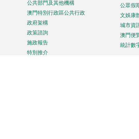
公共部門及其他機構
公眾假
澳門特別行政區公共行政
文娛康
政府架構
城市資
政策諮詢
澳門便
施政報告
統計數
特別推介
來澳旅遊
商務
計劃行程
貿易投
觀光
澳門經
娛樂消閒
中小企
購物
市場資
節日盛事
知識產