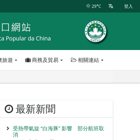
29°C
登入
澳旅遊
商務及貿易
相關連結
最新新聞
受熱帶氣旋 “白海豚” 影響 部分航班取
消