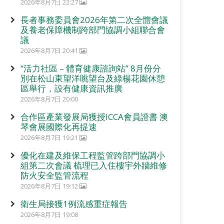
2026年8月7日 22:27
長者事務委員會2026年第二次全體會議
及養老保障機制跨部門協調小組聯合會
議
2026年8月7日 20:41
“活力社區 – 體育健康諮詢站” 8月份分
別在松山東望洋眺望台及綠楊花園休憩
區舉行，設有健康資訊推廣
2026年8月7日 20:00
合作區產業發展局獲授ICCA會員證書 澳
琴會展國際化再提速
2026年8月7日 19:21
優化在建及維保工程監管跨部門協調小
組第二次會議 梳理已入住樓宇外牆維修
防火安全監管流程
2026年8月7日 19:12
衛生局接獲1例流感重症報告
2026年8月7日 19:08