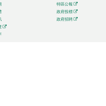
期
特區公報
體
政府投標
訊
政府招聘
覽
字
及貿易
相關連結
資
手機應用程式目錄
貿會展
社交媒體目錄
商機和服務
專題網站目錄
訊
RSS訂閱目錄
權
表格下載