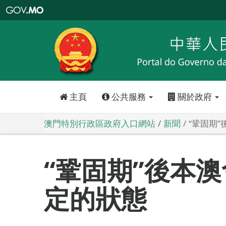
澳
門
特
別
行
政
區
政
府
入
口
網
站
主頁
公共服務
關於政府
澳門特別行政區政府入口網站
新聞
“鞏固期
“鞏固期”後本
定的狀態