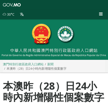
澳
門
特
30°C
別
行
政
區
政
府
入
口
網
站
澳門特別行政區政府入口網站
新聞
本澳昨（28）日24小時內新增陽性個案數字
本澳昨（28）日24小
時內新增陽性個案數字