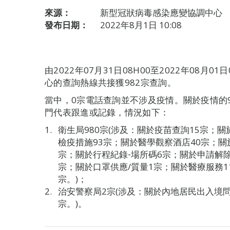
來源：
新型冠狀病毒感染應變協調中心
發布日期：
2022年8月1日 10:08
由2022年07月31日08H00至2022年08月
心的查詢熱線共接獲982宗查詢。
當中，0宗電話查詢並不涉及疫情。關於疫情的
門代表跟進或記錄，情況如下：
衛生局980宗(涉及：關於疫苗查詢15宗；
檢疫措施93宗；關於醫學觀察酒店40宗；關
宗；關於行程紀錄‐場所碼6宗；關於申請解除
宗；關於口罩供應/質量1宗；關於醫療服務1
宗。)；
治安警察局2宗(涉及：關於內地居民出入境
宗。)。