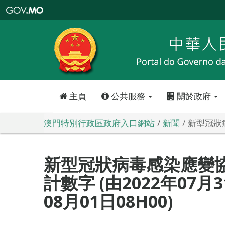
澳
門
特
別
行
政
區
政
府
入
口
網
站
主頁
公共服務
關於政府
澳門特別行政區政府入口網站
新聞
新型冠狀病
新型冠狀病毒感染應變
計數字 (由2022年07月3
08月01日08H00)