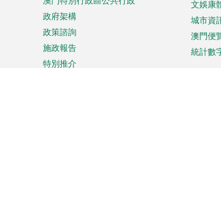
澳門特別行政區公共行政
文娛康
政府架構
城市資
政策諮詢
澳門便
施政報告
統計數
特別推介
來澳旅遊
商務
計劃行程
貿易投
觀光
澳門經
娛樂消閒
中小企
購物
市場資
節日盛事
知識產
網
網
頁
使用條款
私隱聲明
協調機構：澳門特別行政區行