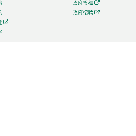
體
政府投標
訊
政府招聘
覽
字
及貿易
相關連結
資
手機應用程式目錄
貿會展
社交媒體目錄
商機和服務
專題網站目錄
訊
RSS訂閱目錄
權
表格下載
政公職局