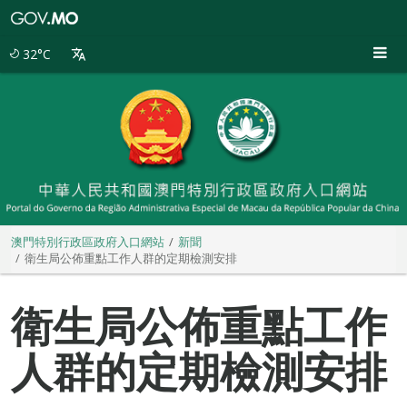
澳
門
特
32°C
別
行
政
區
政
府
入
口
網
站
澳門特別行政區政府入口網站
新聞
衛生局公佈重點工作人群的定期檢測安排
衛生局公佈重點工作
人群的定期檢測安排