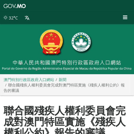
澳
門
特
32°C
別
行
政
區
政
府
入
口
網
站
澳門特別行政區政府入口網站
新聞
聯合國殘疾人權利委員會完成對澳門特區實施《殘疾人權利公約》報
告的審議
聯合國殘疾人權利委員會完
成對澳門特區實施《殘疾人
權利公約》報告的審議