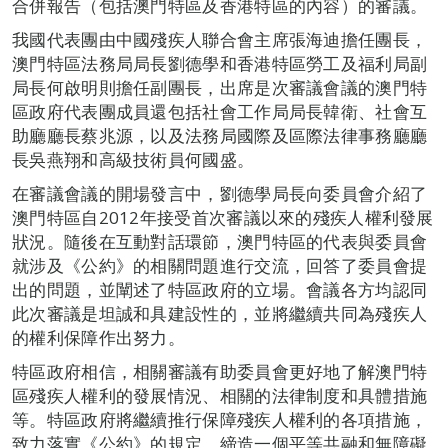
合併報告（包括澳門特區及香港特區的內容）的審議。
我國代表團由中國殘疾人聯合會主席張海迪擔任團長，
澳門特區法務局局長劉德學和香港特區勞工及福利局副
局長何啟明則擔任副團長，出席是次審議會議的澳門特
區政府代表團成員還包括社會工作局局長韓衛、社會互
助廳廳長蔡兆源，以及法務局國際及區際法律事務廳廳
長吳燕翔和高級技術員何國盛。
在審議會議的開場發言中，劉德學局長向委員會介紹了
澳門特區自2012年接受首次審議以來的殘疾人權利發展
狀況。隨後在互動對話環節，澳門特區的代表與委員會
就涉及《公約》的相關問題進行交流，回答了委員會提
出的問題，並闡述了特區政府的立場。會議各方均認同
此次審議是坦誠和具建設性的，並將繼續共同為殘疾人
的權利保障作出努力。
特區政府相信，相關審議有助委員會更好地了解澳門特
區殘疾人權利的發展情況、相關的法律制度和具體措施
等。特區政府將繼續推行保障殘疾人權利的各項措施，
致力落實《公約》的規定，締造一個平等共融和無障礙