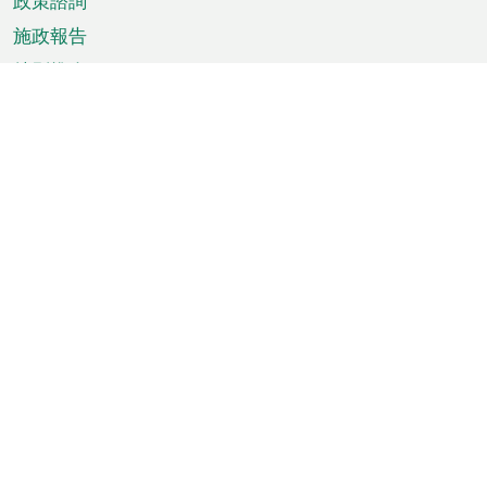
政策諮詢
施政報告
特別推介
澳門資訊
天氣
交通
公眾假期
文娛康體
城市資訊
澳門便覽
統計數字
公佈告示
新聞