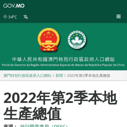
澳
門
特
34°C
別
行
政
區
政
府
入
口
網
站
澳門特別行政區政府入口網站
新聞
2022年第2季本地生產總值
2022年第2季本地
生產總值
來源：
統計暨普查局（DSEC）