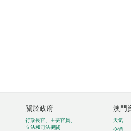
頁
關於政府
澳門
腳
菜
行政長官、主要官員、
天氣
立法和司法機關
交通