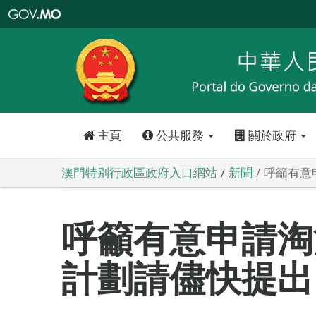
澳
門
特
別
行
政
區
政
府
入
口
網
站
主頁
公共服務
關於政府
澳門特別行政區政府入口網站
新聞
呼籲有意
呼籲有意申請淘
計劃請儘快提出