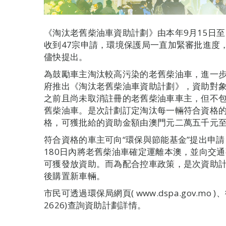
《淘汰老舊柴油車資助計劃》由本年9月15日至2
收到47宗申請，環境保護局一直加緊審批進度
儘快提出。
為鼓勵車主淘汰較高污染的老舊柴油車，進一
府推出《淘汰老舊柴油車資助計劃》，資助對象為
之前且尚未取消註冊的老舊柴油車車主，但不包
舊柴油車。是次計劃訂定淘汰每一輛符合資格
格，可獲批給的資助金額由澳門元二萬五千元
符合資格的車主可向“環保與節能基金”提出申
180日內將老舊柴油車確定運離本澳，並向交
可獲發放資助。而為配合控車政策，是次資助
後購置新車輛。
市民可透過環保局網頁( www.dspa.gov.mo 
2626)查詢資助計劃詳情。