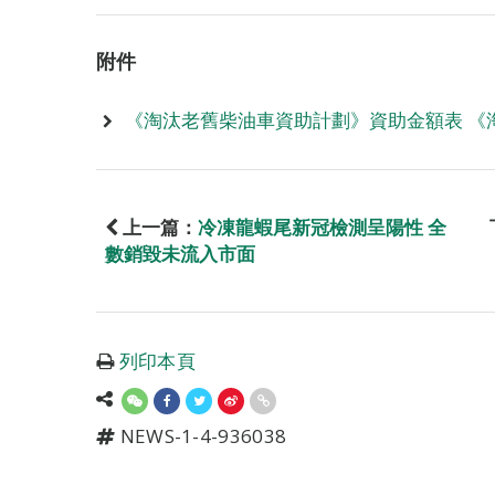
附件
《淘汰老舊柴油車資助計劃》資助金額表 《
上一篇：
冷凍龍蝦尾新冠檢測呈陽性 全
數銷毀未流入市面
列印本頁
NEWS-1-4-936038