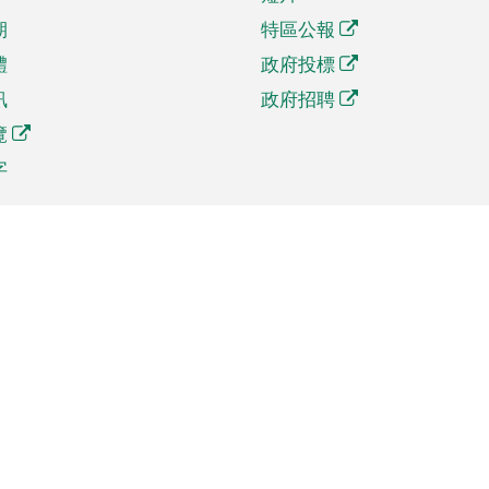
期
特區公報
體
政府投標
訊
政府招聘
覽
字
及貿易
相關連結
資
手機應用程式目錄
貿會展
社交媒體目錄
商機和服務
專題網站目錄
訊
RSS訂閱目錄
權
表格下載