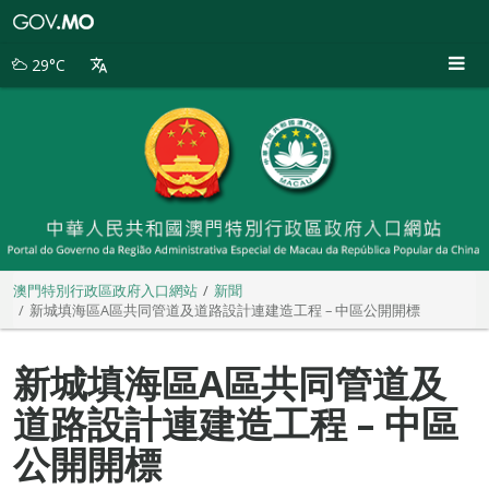
澳
門
特
29°C
別
行
政
區
政
府
入
口
網
站
澳門特別行政區政府入口網站
新聞
新城填海區A區共同管道及道路設計連建造工程 – 中區公開開標
新城填海區A區共同管道及
道路設計連建造工程 – 中區
公開開標