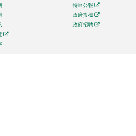
期
特區公報
體
政府投標
訊
政府招聘
覽
字
及貿易
相關連結
資
手機應用程式目錄
貿會展
社交媒體目錄
商機和服務
專題網站目錄
訊
RSS訂閱目錄
權
表格下載