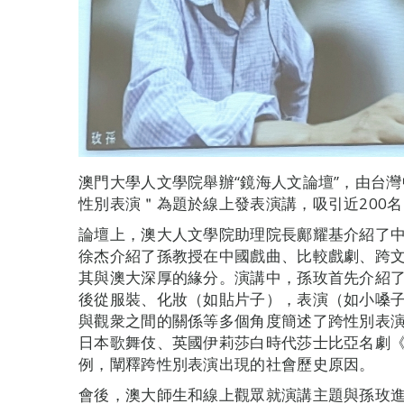
澳門大學人文學院舉辦“鏡海人文論壇”，由台
性別表演＂為題於線上發表演講，吸引近200
論壇上，澳大人文學院助理院長鄺耀基介紹了
徐杰介紹了孫教授在中國戲曲、比較戲劇、跨
其與澳大深厚的緣分。演講中，孫玫首先介紹了戲
後從服裝、化妝（如貼片子），表演（如小嗓
與觀衆之間的關係等多個角度簡述了跨性別表演
日本歌舞伎、英國伊莉莎白時代莎士比亞名劇
例，闡釋跨性別表演出現的社會歷史原因。
會後，澳大師生和線上觀眾就演講主題與孫玫