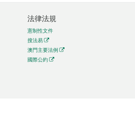
法律法規
憲制性文件
搜法易
澳門主要法例
國際公約