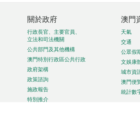
頁
關於政府
澳門
腳
菜
行政長官、主要官員、
天氣
立法和司法機關
單
交通
公共部門及其他機構
公眾假
澳門特別行政區公共行政
文娛康
政府架構
城市資
政策諮詢
澳門便
施政報告
統計數
特別推介
來澳旅遊
商務
計劃行程
貿易投
觀光
澳門經