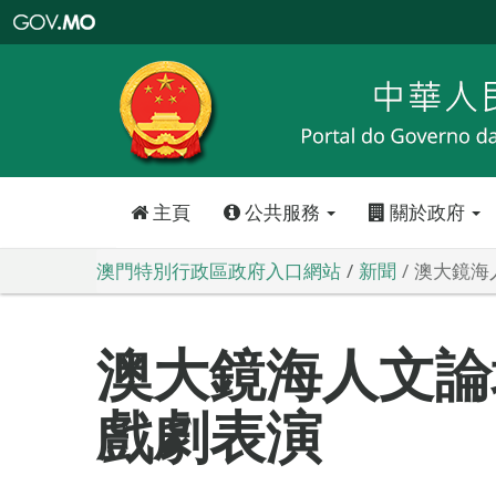
澳
門
特
別
行
政
區
政
府
入
口
網
站
主頁
公共服務
關於政府
澳門特別行政區政府入口網站
新聞
澳大鏡海
澳大鏡海人文論
戲劇表演