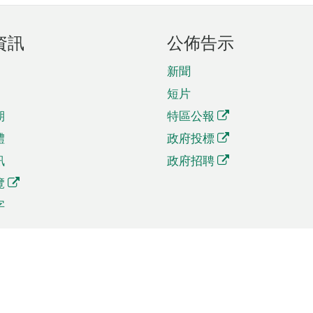
資訊
公佈告示
新聞
短片
期
特區公報
體
政府投標
訊
政府招聘
覽
字
及貿易
相關連結
資
手機應用程式目錄
貿會展
社交媒體目錄