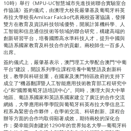
10時）舉行《MPU-UC智慧城市先進技術聯合實驗室合
作協議》簽約儀式，由澳理大校長嚴肇基及葡萄牙科英
布拉大學校長Amílcar Falcão代表兩校簽署協議，發揮
雙方在教育及資訊科技領域優勢，開展計算機科學、人
工智能和信息通信技術等領域的聯合研究，構建高端的
創新研習平台，培養國際高水準科技人才，提升中國與
葡語系國家教育及科技合作的貢獻。兩校師生一百多人
出席。
簽約儀式上，嚴肇基表示，澳門理工大學配合澳門“中葡
平台”建設，開設系列學位課程培養中葡雙語及創新科
技，教學與科研並重，在國家及澳門特區政府的支持下
成立了“機器翻譯暨人工智能應用技術教育部工程研究中
心”和“國際葡萄牙語培訓中心”。同時，澳理大與大中華
地區、葡語系國家和英語系國家建立了廣泛的合作交流
網絡，大學應用科學學院與葡萄牙科英布拉大學信息工
程系為緊密合作夥伴，在學術交流、科研創新、課程合
辦等方面的合作均取得顯著成效，期待兩校的深化合
作；榮幸能與創建於1290年的世界知名大學—葡萄牙科