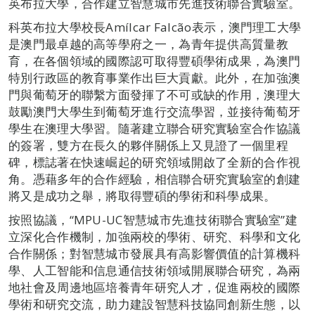
英布拉大學，合作建立智慧城市先進技術聯合實驗室。
科英布拉大學校長Amílcar Falcão表示，澳門理工大學
是澳門最卓越的高等學府之一，為青年提供高質量教
育，在各個領域的國際認可取得豐碩學術成果，為澳門
特別行政區的教育事業作出巨大貢獻。此外，在加強澳
門與葡萄牙的聯繫方面發揮了不可或缺的作用，澳理大
鼓勵澳門大學生到葡萄牙進行交流學習，並接待葡萄牙
學生在澳理大學習。隨著建立聯合研究實驗室合作協議
的簽署，雙方在長久的夥伴關係上又見證了一個里程
碑，標誌著在快速崛起的研究領域開啟了全新的合作視
角。憑藉多年的合作經驗，相信聯合研究實驗室的創建
將又是成功之舉，將取得豐碩的學術和科學成果。
按照協議，“MPU-UC智慧城市先進技術聯合實驗室”建
立深化合作機制，加強兩校的學術、研究、科學和文化
合作關係；對智慧城市發展具有高影響價值的計算機科
學、人工智能和信息通信技術領域開展聯合研究，為兩
地社會及周邊地區培養青年研究人才，促進兩校的國際
學術和研究交流，助力建設智慧科技協同創新生態，以