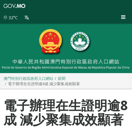
澳
門
特
32°C
別
行
政
區
政
府
入
口
網
站
澳門特別行政區政府入口網站
新聞
電子辦理在生證明逾8成 減少聚集成效顯著
電子辦理在生證明逾8
成 減少聚集成效顯著