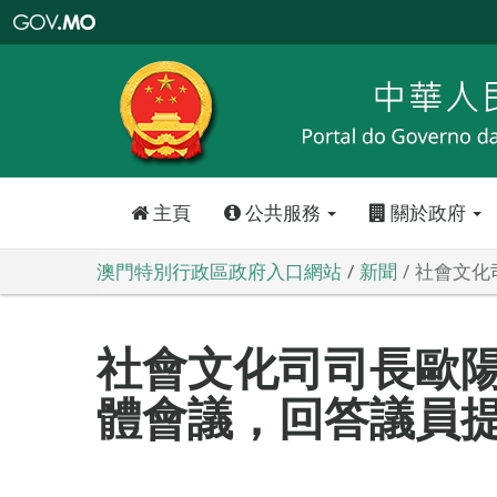
澳
門
特
別
行
政
區
政
府
入
口
網
站
主頁
公共服務
關於政府
澳門特別行政區政府入口網站
新聞
社會文化
社會文化司司長歐
體會議，回答議員