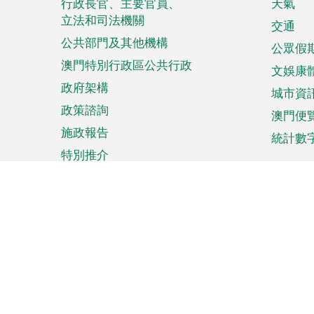
菜
行政長官、主要官員、
天氣
立法和司法機關
單
交通
公共部門及其他機構
公眾假
澳門特別行政區公共行政
文娛康
政府架構
城市資
政策諮詢
澳門便
施政報告
統計數
特別推介
來澳旅遊
商務
計劃行程
貿易投
觀光
澳門經
娛樂消閒
中小企
購物
市場資
節日盛事
知識產