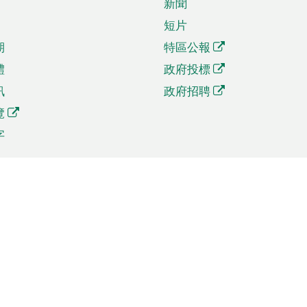
新聞
短片
期
特區公報
體
政府投標
訊
政府招聘
覽
字
及貿易
相關連結
資
手機應用程式目錄
貿會展
社交媒體目錄
商機和服務
專題網站目錄
訊
RSS訂閱目錄
權
表格下載