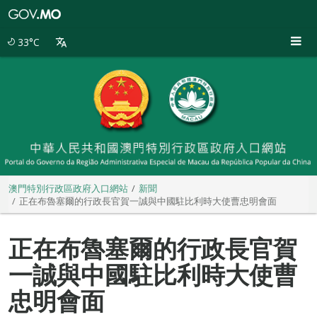
澳
門
特
33°C
別
行
政
區
政
府
入
口
網
站
澳門特別行政區政府入口網站
新聞
正在布魯塞爾的行政長官賀一誠與中國駐比利時大使曹忠明會面
正在布魯塞爾的行政長官賀
一誠與中國駐比利時大使曹
忠明會面