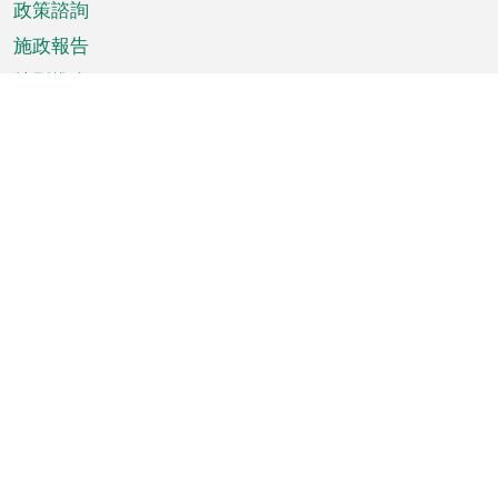
政策諮詢
施政報告
特別推介
澳門資訊
天氣
交通
公眾假期
文娛康體
城市資訊
澳門便覽
統計數字
公佈告示