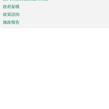
政府架構
政策諮詢
施政報告
特別推介
澳門資訊
天氣
交通
公眾假期
文娛康體
城市資訊
澳門便覽
統計數字