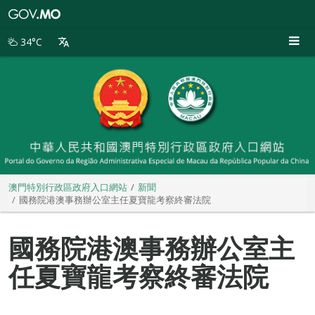
澳
門
特
34°C
別
行
政
區
政
府
入
口
網
站
澳門特別行政區政府入口網站
新聞
國務院港澳事務辦公室主任夏寶龍考察終審法院
國務院港澳事務辦公室主
任夏寶龍考察終審法院