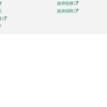
體
政府投標
訊
政府招聘
覽
字
及貿易
相關連結
資
手機應用程式目錄
貿會展
社交媒體目錄
商機和服務
專題網站目錄
訊
RSS訂閱目錄
權
表格下載
政公職局