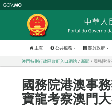
澳
門
特
別
行
政
區
政
府
入
口
網
站
主頁
公共服務
關於政府
澳門特別行政區政府入口網站
新聞
國務院港
國務院港澳事務
寶龍考察澳門大