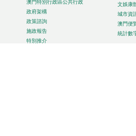
澳門特別行政區公共行政
文娛康
政府架構
城市資
政策諮詢
澳門便
施政報告
統計數
特別推介
來澳旅遊
商務
計劃行程
貿易投
觀光
澳門經
娛樂消閒
中小企
購物
市場資
節日盛事
知識產
網
網
頁
使用條款
私隱聲明
協調機構：澳門特別行政區行