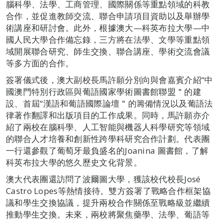
腦科學、法學、工商管理、國際關係等重點領域的科教
合作，並促進教師交流、聯合申請項目資助以及舉辦學
術講座和研討會。此外，根據澳大—科英布拉大學—中
國人民大學合作備忘錄，三方將在法學、文學等重點領
域開展聯合研究、師生交換、聯合講座、學術交流會議
等多方面的合作。
簽署儀式後，澳大副校長馬許願分別向與會嘉賓介紹“中
國澳門特別行政區與葡語國家學術圖書館聯盟＂的建
設、首屆“漢語和葡語國際論壇＂的籌備情況以及葡語法
律著作翻譯和出版項目的工作成果。同時，馬許願亦介
紹了兩校在腦科學、人工智能與機器人科學研究等領域
的聯合人才培養和創新性跨學科研究合作計劃。代表團
一行還參觀了葡萄牙最負盛名的Joanina 圖書館，了解
科英布拉大學的悠久歷史文化背景。
澳大代表團還訪問了波爾圖大學，獲該校代校長José
Castro Lopes等熱情接待。雙方簽署了戰略合作框架協
議和學生交換協議，提升兩校合作關係至戰略級並繼續
推動學生交換。未來，兩校將聚焦藥學、法學、葡語等