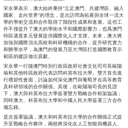
宋永華表示，澳大始終秉持“立足澳門、共建灣區、融入
國家、走向世界”的理念，是次訪問為拓展與全球一流大
學的學術交流和合作取得了階段性成果和進展。這些工
作不僅提升了澳大的學術水平和國際影響力，也爲澳門
特區適度多元發展提供國際化人才支撐。未來，澳大將
加強與國際頂尖高校和科研機構的合作，提升研究實力
和辦學水平，為澳門的發展乃至大灣區打造國際教育示
範區的建設做出貢獻。
宋永華一行隨澳門特別行政區政府社會文化司司長歐陽
瑜和其他特區政府代表訪問科英布拉大學。雙方首先進
行禮節性會面，討論如何深化澳門與葡萄牙在高等教育
及科研領域的合作關係。其後，在歐陽瑜司長的見證
下，澳大與科英布拉大學簽署雙方戰略合作框架協議；
同時澳大、科英布拉大學和中國人民大學簽署三方合作
備忘錄。
是次簽署協議，澳大和科英布拉大學的合作關係正式提
升至戰略合作夥伴，兩校將深化在人工智能與機器人、