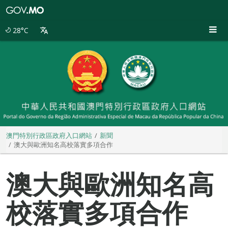
澳
門
特
28°C
別
行
政
區
政
府
入
口
網
站
澳門特別行政區政府入口網站
新聞
澳大與歐洲知名高校落實多項合作
澳大與歐洲知名高
校落實多項合作