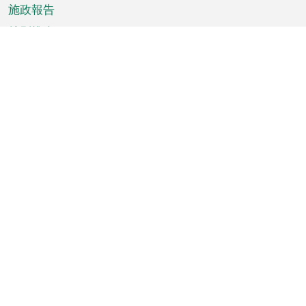
施政報告
特別推介
澳門資訊
天氣
交通
公眾假期
文娛康體
城市資訊
澳門便覽
統計數字
公佈告示
新聞