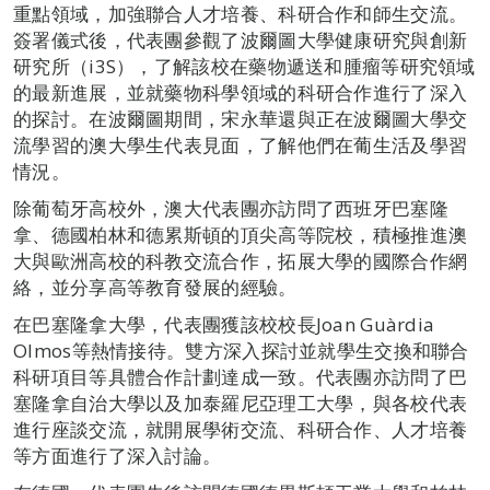
重點領域，加強聯合人才培養、科研合作和師生交流。
簽署儀式後，代表團參觀了波爾圖大學健康研究與創新
研究所（i3S），了解該校在藥物遞送和腫瘤等研究領域
的最新進展，並就藥物科學領域的科研合作進行了深入
的探討。在波爾圖期間，宋永華還與正在波爾圖大學交
流學習的澳大學生代表見面，了解他們在葡生活及學習
情況。
除葡萄牙高校外，澳大代表團亦訪問了西班牙巴塞隆
拿、德國柏林和德累斯頓的頂尖高等院校，積極推進澳
大與歐洲高校的科教交流合作，拓展大學的國際合作網
絡，並分享高等教育發展的經驗。
在巴塞隆拿大學，代表團獲該校校長Joan Guàrdia
Olmos等熱情接待。雙方深入探討並就學生交換和聯合
科研項目等具體合作計劃達成一致。代表團亦訪問了巴
塞隆拿自治大學以及加泰羅尼亞理工大學，與各校代表
進行座談交流，就開展學術交流、科研合作、人才培養
等方面進行了深入討論。