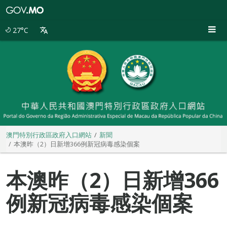
澳
門
特
27°C
別
行
政
區
政
府
入
口
網
站
澳門特別行政區政府入口網站
新聞
本澳昨（2）日新增366例新冠病毒感染個案
本澳昨（2）日新增366
例新冠病毒感染個案