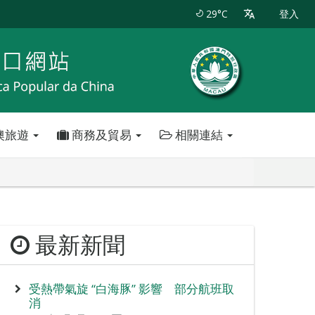
29°C
登入
澳旅遊
商務及貿易
相關連結
最新新聞
受熱帶氣旋 “白海豚” 影響 部分航班取
消