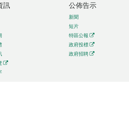
資訊
公佈告示
新聞
短片
期
特區公報
體
政府投標
訊
政府招聘
覽
字
及貿易
相關連結
資
手機應用程式目錄
貿會展
社交媒體目錄
商機和服務
專題網站目錄