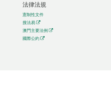
法律法規
憲制性文件
搜法易
澳門主要法例
國際公約