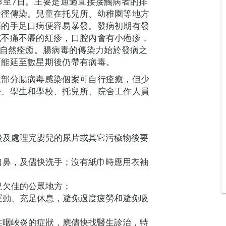
3至7日。主要是通過直接接觸病者的排
途徑傳染。兒童在托兒所、幼稚園等地方
高的手足口病便容易暴發。發病初期有發
或不痛不癢的紅疹，口腔內會有小疱疹，
，自然痊癒。腸病毒的傳染力始於發病之
可能延至數星期後仍帶有病毒。
大部分腸病毒感染個案可自行痊癒，但少
長、學生和學校、托兒所、院舍工作人員
後及處理完嬰兒的尿片或其它污穢物後要
口鼻，及儘快洗手；沒有紙巾時應用衣袖
況欠佳的公眾地方；
運動、充足休息，避免過度疲勞和避免吸
性咽峽炎的症狀，應儘快找醫生診治，特