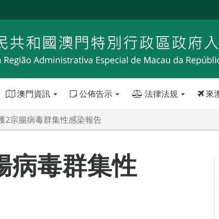
澳門資訊
公佈告示
法律法規
來
獲2宗腸病毒群集性感染報告
腸病毒群集性