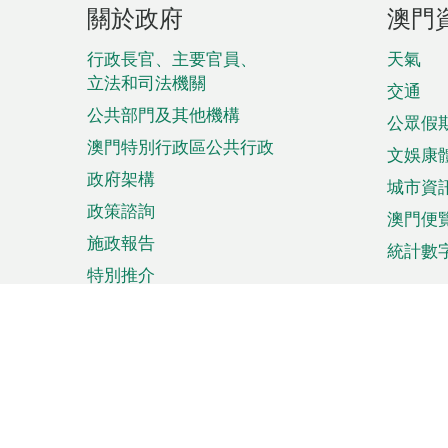
頁
關於政府
澳門
腳
菜
行政長官、主要官員、
天氣
立法和司法機關
單
交通
公共部門及其他機構
公眾假
澳門特別行政區公共行政
文娛康
政府架構
城市資
政策諮詢
澳門便
施政報告
統計數
特別推介
來澳旅遊
商務
計劃行程
貿易投
觀光
澳門經
娛樂消閒
中小企