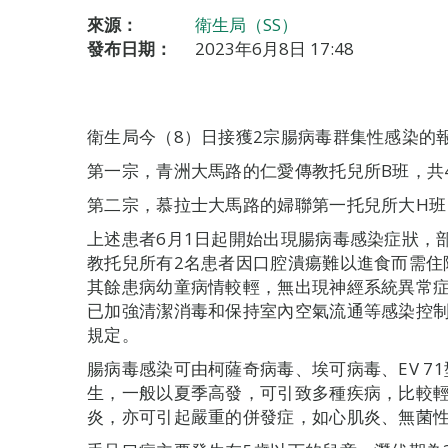
來源：
衛生局（SS）
發布日期：
2023年6月8日 17:48
衛生局今（8）日接獲2宗腸病毒群集性感染的
第一宗，青洲大馬路的仁愛傳教托兒所B班，共4
第二宗，慕拉士大馬路的婦聯第一托兒所大H班
上述患者6月1日起開始出現腸病毒感染症狀，
教托兒所有2名患者因口腔潰瘍難以進食而需住
其餘患病幼童病情較輕，無出現神經系統異常
已加強清潔消毒和保持室內空氣流通等感染控
規定。
腸病毒感染可由柯薩奇病毒、埃可病毒、EV 7
生，一般以夏季高發，可引致多種疾病，比較
炎，亦可引起嚴重的併發症，如心肌炎、無菌