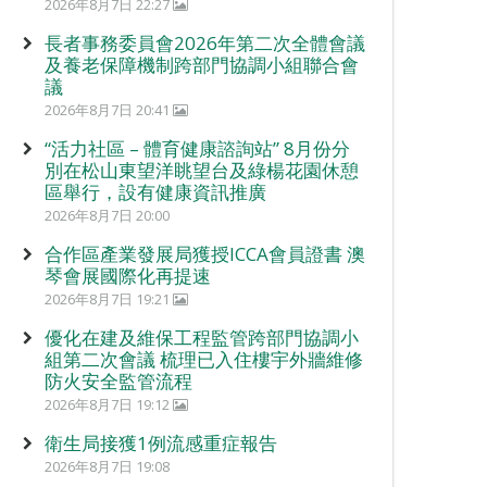
2026年8月7日 22:27
長者事務委員會2026年第二次全體會議
及養老保障機制跨部門協調小組聯合會
議
2026年8月7日 20:41
“活力社區 – 體育健康諮詢站” 8月份分
別在松山東望洋眺望台及綠楊花園休憩
區舉行，設有健康資訊推廣
2026年8月7日 20:00
合作區產業發展局獲授ICCA會員證書 澳
琴會展國際化再提速
2026年8月7日 19:21
優化在建及維保工程監管跨部門協調小
組第二次會議 梳理已入住樓宇外牆維修
防火安全監管流程
2026年8月7日 19:12
衛生局接獲1例流感重症報告
2026年8月7日 19:08