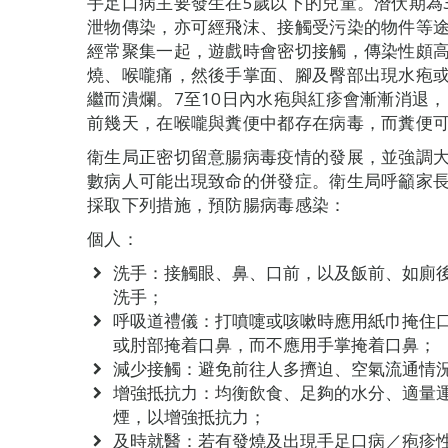
手足口病主要發生在5歲以下的兒童。潛伏期為
泄物傳染，亦可經飛沫、接觸受污染的物件等
經常聚集一起，遊戲時會密切接觸，傳染性頗
燒、喉嚨痛，然後手掌面、腳及臀部出現水疱
繼而潰爛。7至10日內水疱與紅疹會漸漸消退
前幾天，在喉嚨與糞便中都存在病毒，而糞便
衛生局正密切留意腸病毒疫情的發展，並強調
數病人可能出現致命的併發症。衛生局呼籲家
採取下列措施，預防腸病毒感染：
個人：
洗手：接觸眼、鼻、口前，以及飯前、如廁
洗手；
呼吸道禮儀：打噴嚏或咳嗽時應用紙巾掩住
或肘部掩着口鼻，而不應用手掌掩着口鼻；
減少接觸：避免前往人多擠迫、空氣流通情
增強抵抗力：均衡飲食、足夠的水分、適量
煙，以增強抵抗力；
及時就醫：若有發燒及出現手足口病／疱疹