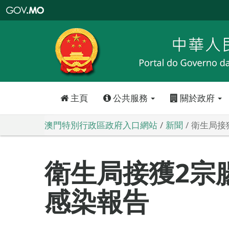
澳
門
特
別
行
政
區
政
府
入
口
網
站
主頁
公共服務
關於政府
澳門特別行政區政府入口網站
新聞
衛生局接
衛生局接獲2宗
感染報告