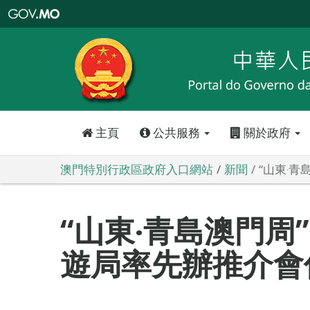
澳
門
特
別
行
政
區
政
府
入
口
網
站
主頁
公共服務
關於政府
澳門特別行政區政府入口網站
新聞
“山東‧青
“山東‧青島澳門周”
遊局率先辦推介會