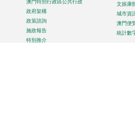
澳門特別行政區公共行政
文娛康
政府架構
城市資
政策諮詢
澳門便
施政報告
統計數
特別推介
來澳旅遊
商務
計劃行程
貿易投
觀光
澳門經
娛樂消閒
中小企
購物
市場資
節日盛事
知識產
網
網
頁
使用條款
私隱聲明
協調機構：澳門特別行政區行