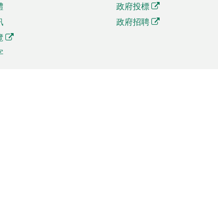
體
政府投標
訊
政府招聘
覽
字
及貿易
相關連結
資
手機應用程式目錄
貿會展
社交媒體目錄
商機和服務
專題網站目錄
訊
RSS訂閱目錄
權
表格下載
政公職局