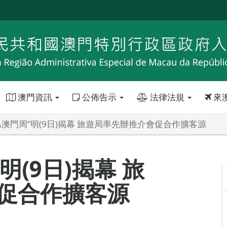
澳門資訊
公佈告示
法律法規
來
島澳門周”明(9日)揭幕 旅遊局率先辦推介會促合作擴客源
明(9日)揭幕 旅
促合作擴客源