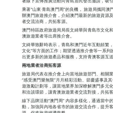
著線下宣傳推廣活動向青島居民發出邀請，吸
乘著“山東‧青島澳門周”的良機， 旅遊局攜同
辦澳門旅遊推介會，介紹澳門最新的旅遊資源及
者交流洽商，共拓客源。
澳門特區政府旅遊局局長文綺華與青島市文化和
澳旅遊業者等出席推介會。
文綺華致辭時表示，青島和澳門近年互動頻繁，
文化”等方面的工作；期望透過推介會等一系列
出更多新的旅遊產品和服務，支持青澳客源互
兩地業者洽商拓客源
旅遊局代表在推介會上向當地旅遊部門、相關
“感受澳門樂無限”月月精彩活動、節慶盛事及
遊激勵計劃等，讓當地業界加深瞭解澳門多元化
和洽談環節，讓青澳旅遊業者交流對接，共拓
線下品牌活動“澳門周” 內容多樣化，通過當
動，加強與內地各省市的旅遊交流合作，提升
源，促進旅遊經濟復甦。