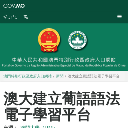
澳
門
特
31°C
別
行
政
區
政
府
入
口
網
站
澳門特別行政區政府入口網站
新聞
澳大建立葡語語法電子學習平台
澳大建立葡語語法
電子學習平台
來源：
澳門大學（UM）