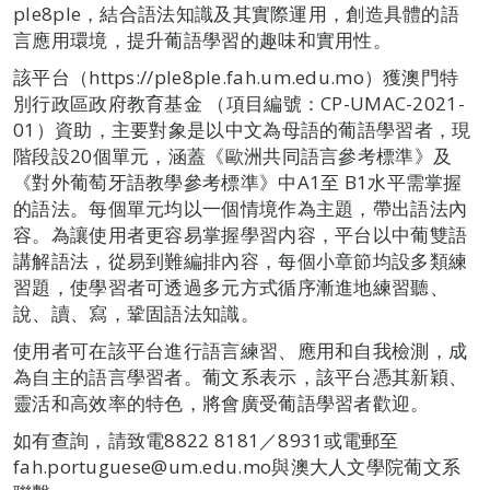
ple8ple，結合語法知識及其實際運用，創造具體的語
言應用環境，提升葡語學習的趣味和實用性。
該平台（https://ple8ple.fah.um.edu.mo）獲澳門特
別行政區政府教育基金 （項目編號：CP-UMAC-2021-
01）資助，主要對象是以中文為母語的葡語學習者，現
階段設20個單元，涵蓋《歐洲共同語言參考標準》及
《對外葡萄牙語教學參考標準》中A1至 B1水平需掌握
的語法。每個單元均以一個情境作為主題，帶出語法內
容。為讓使用者更容易掌握學習内容，平台以中葡雙語
講解語法，從易到難編排內容，每個小章節均設多類練
習題，使學習者可透過多元方式循序漸進地練習聽、
說、讀、寫，鞏固語法知識。
使用者可在該平台進行語言練習、應用和自我檢測，成
為自主的語言學習者。葡文系表示，該平台憑其新穎、
靈活和高效率的特色，將會廣受葡語學習者歡迎。
如有查詢，請致電8822 8181／8931或電郵至
fah.portuguese@um.edu.mo與澳大人文學院葡文系