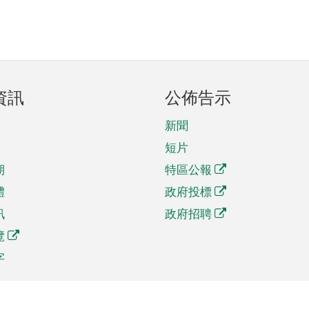
資訊
公佈告示
新聞
短片
期
特區公報
體
政府投標
訊
政府招聘
覽
字