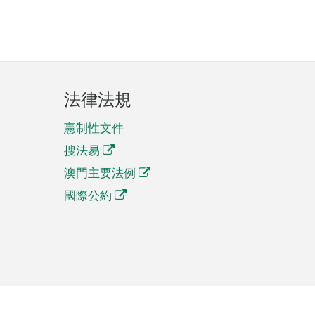
法律法規
憲制性文件
搜法易
澳門主要法例
國際公約