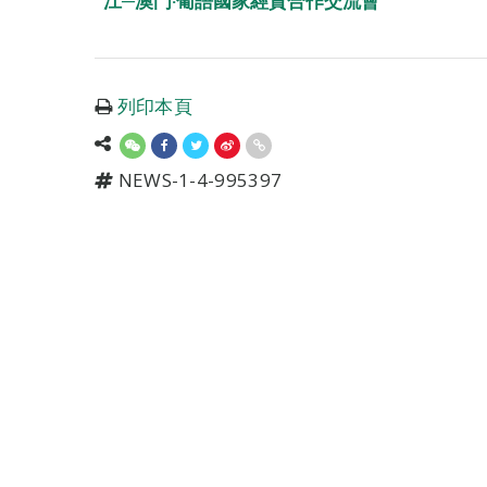
江─澳門‧葡語國家經貿合作交流會”
列印本頁
NEWS-1-4-995397