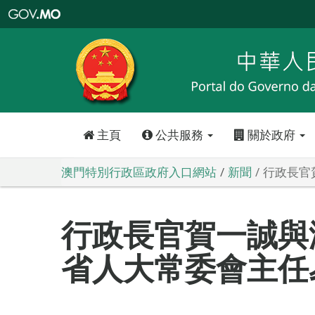
澳
門
特
別
行
政
區
政
府
入
口
網
站
主頁
公共服務
關於政府
澳門特別行政區政府入口網站
新聞
行政長官
行政長官賀一誠與
省人大常委會主任