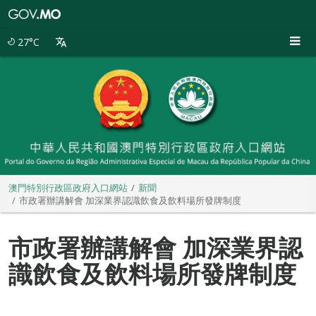
澳
門
特
27°C
別
行
政
區
政
府
入
口
網
站
澳門特別行政區政府入口網站
新聞
市政署辦講解會 加深業界認識飲食及飲料場所發牌制度
市政署辦講解會 加深業界認
識飲食及飲料場所發牌制度