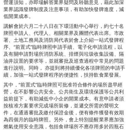
營運須知，亦即場解答業界疑問及聆聽意見，藉此加深
業界認識發牌制度及注意事項，有助加快發牌進度，減
低開業成本。
講解會於六月二十八日在下環活動中心舉行，約七十名
牌照申請人、代理人、相關業界及團體代表出席。市政
署、土地工務局及消防局代表於會上介紹一站式發牌程
序、“前置式”臨時牌照申請手續、電子化申請流程，以
及有關申請對場所消防系統、排煙與垃圾收集設備、隔
油井設置的要求等，並就審批及巡查過程中常見的問題
進行說明。同時， 亦提到將持續優化各項牌照的申請手
續，加強一站式發牌程序的便捷性，扶持飲食業發展。
其中，“前置式”臨時牌照可批准符合條件的場所盡早經
營，在不影響公共安全、公共衛生及環境保護等公共利
益前提下，有助減低中小企的開業成本。有意申請者須
按核准方案要求完成場所裝修，並遞交所需的聲明文
件，在通過審批及繳付保證金後，便有條件獲發有效期
為四個月的臨時牌照。另外，會上特別提醒業界應加強
燃氣使用安全意識，包括食肆場所不應存用多於四瓶石