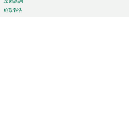
政策諮詢
施政報告
特別推介
澳門資訊
天氣
交通
公眾假期
文娛康體
城市資訊
澳門便覽
統計數字
公佈告示
新聞